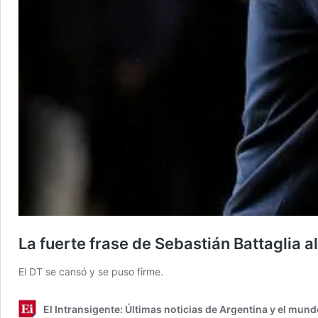
La fuerte frase de Sebastián Battaglia a
El DT se cansó y se puso firme.
El Intransigente: Últimas noticias de Argentina y el mund