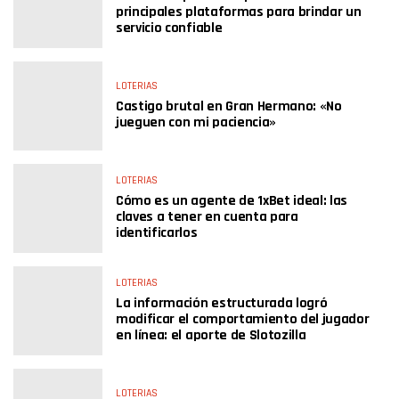
principales plataformas para brindar un
servicio confiable
LOTERIAS
Castigo brutal en Gran Hermano: «No
jueguen con mi paciencia»
LOTERIAS
Cómo es un agente de 1xBet ideal: las
claves a tener en cuenta para
identificarlos
LOTERIAS
La información estructurada logró
modificar el comportamiento del jugador
en línea: el aporte de Slotozilla
LOTERIAS