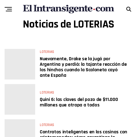
Noticias de LOTERIAS
LOTERIAS
Nuevamente, Drake se la jugó por
Argentina y perdió: la tajante reacción de
los hinchas cuando la Scaloneta cayó
ante España
LOTERIAS
Quini 6: las claves del pozo de $11.000
millones que atrapa a todos
LOTERIAS
Contratos inteligentes en los casinos con