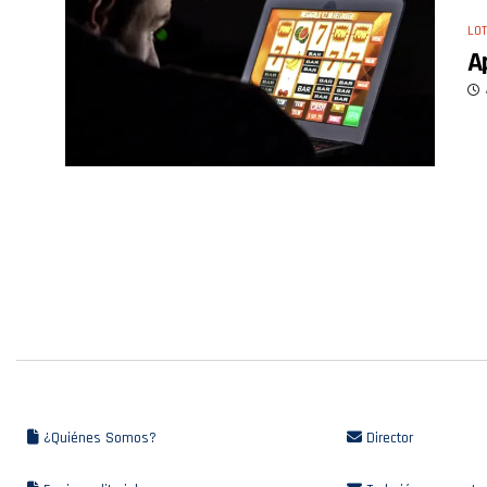
LOT
A
¿Quiénes Somos?
Director