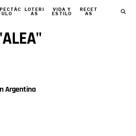
PECTÁC
LOTERI
VIDA Y
RECET
ULO
AS
ESTILO
AS
 "ALEA"
en Argentina