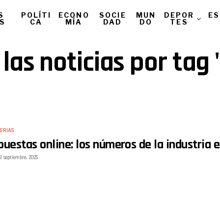
S
POLÍTI
ECONO
SOCIE
MUN
DEPOR
ES
AS
CA
MÍA
DAD
DO
TES
las noticias por tag
ERIAS
puestas online: los números de la industria 
8 septiembre, 2025