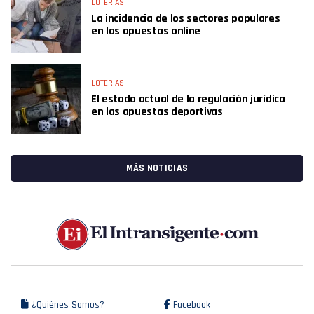
LOTERIAS
La incidencia de los sectores populares
en las apuestas online
LOTERIAS
El estado actual de la regulación jurídica
en las apuestas deportivas
MÁS NOTICIAS
¿Quiénes Somos?
Facebook