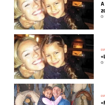
A
z
ES
«
ES
«