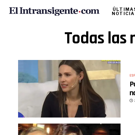
ÚLTIMA
NOTICI
Todas las 
ES
P
n