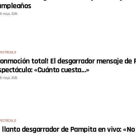
umpleaños
15 mayo, 2026
PECTÁCULO
Conmoción total! El desgarrador mensaje de 
spectáculo: «Cuánto cuesta…»
15 mayo, 2026
PECTÁCULO
l llanto desgarrador de Pampita en vivo: «N