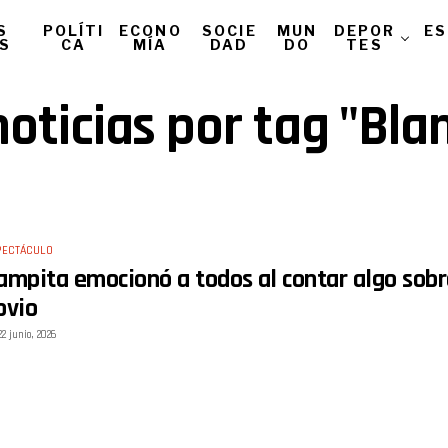
S
POLÍTI
ECONO
SOCIE
MUN
DEPOR
ES
AS
CA
MÍA
DAD
DO
TES
noticias por tag "Bla
PECTÁCULO
ampita emocionó a todos al contar algo sobre
ovio
22 junio, 2026