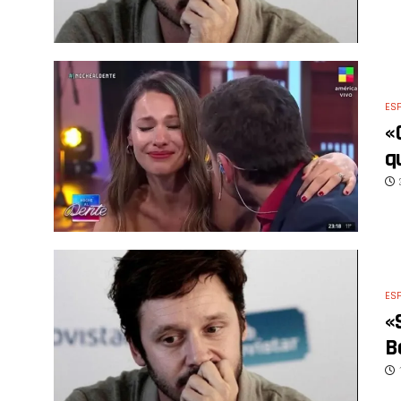
ES
«
q
ES
«
B