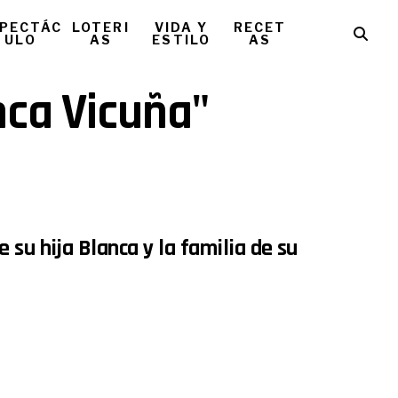
PECTÁC
LOTERI
VIDA Y
RECET
ULO
AS
ESTILO
AS
nca Vicuña"
 su hija Blanca y la familia de su