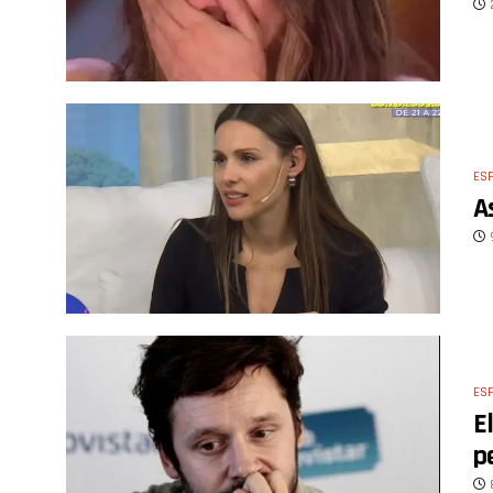
ES
A
ES
E
p