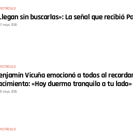
PECTÁCULO
Llegan sin buscarlas»: La señal que recibió P
17 mayo, 2026
PECTÁCULO
enjamín Vicuña emocionó a todos al recordar 
acimiento: «Hoy duermo tranquilo a tu lado»
15 mayo, 2026
PECTÁCULO