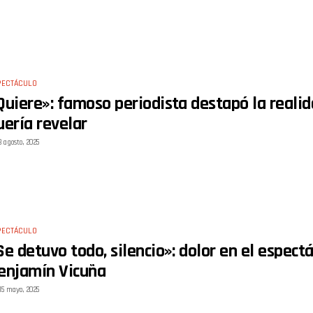
PECTÁCULO
Quiere»: famoso periodista destapó la real
uería revelar
3 agosto, 2025
PECTÁCULO
Se detuvo todo, silencio»: dolor en el espect
enjamín Vicuña
15 mayo, 2025