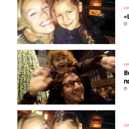
ES
«
ES
B
n
ES