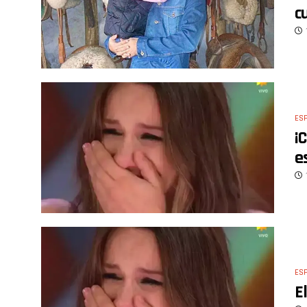
c
ES
¡
e
ES
E