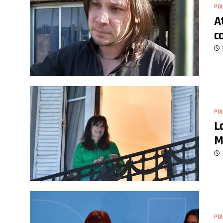
POL
A
c
POL
L
M
POL