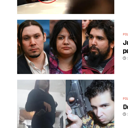
POL
J
p
POL
D