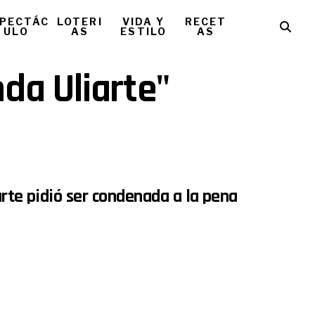
PECTÁC
LOTERI
VIDA Y
RECET
ULO
AS
ESTILO
AS
nda Uliarte"
arte pidió ser condenada a la pena