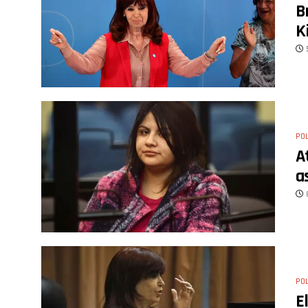
B
K
POL
A
a
POL
E