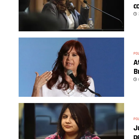
c
POL
A
B
POL
J
p