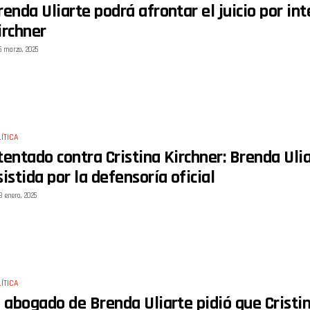
renda Uliarte podrá afrontar el juicio por in
irchner
5 marzo, 2025
ÍTICA
tentado contra Cristina Kirchner: Brenda Ulia
sistida por la defensoría oficial
8 enero, 2025
ÍTICA
l abogado de Brenda Uliarte pidió que Cristin