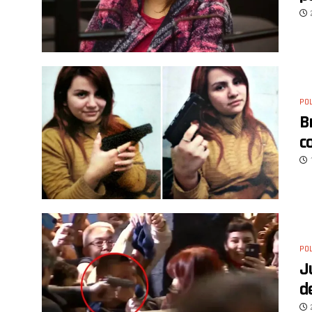
POL
B
c
POL
J
d