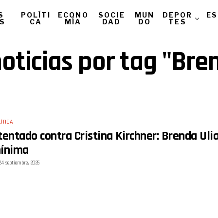
S
POLÍTI
ECONO
SOCIE
MUN
DEPOR
ES
AS
CA
MÍA
DAD
DO
TES
oticias por tag "Bre
ÍTICA
tentado contra Cristina Kirchner: Brenda Uli
ínima
24 septiembre, 2025