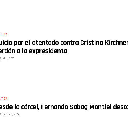
ÍTICA
uicio por el atentado contra Cristina Kirchner
erdón a la expresidenta
3 julio, 2024
ÍTICA
esde la cárcel, Fernando Sabag Montiel desc
30 octubre, 2023