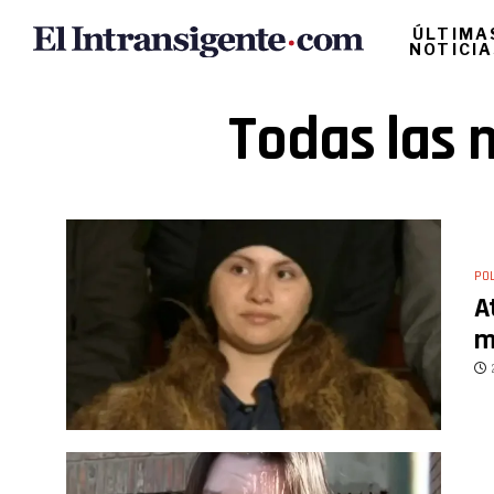
ÚLTIMA
NOTICI
Todas las n
POL
A
m