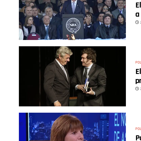
E
a
POL
E
p
POL
P