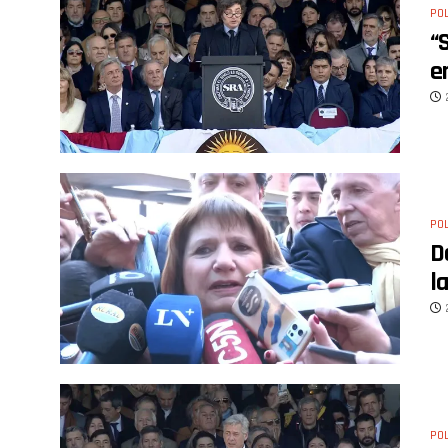
POL
“
e
POL
D
l
POL