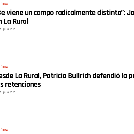
ÍTICA
Se viene un campo radicalmente distinto”: Jav
n La Rural
26 julio, 2026
ÍTICA
esde La Rural, Patricia Bullrich defendió la 
as retenciones
26 julio, 2026
ÍTICA