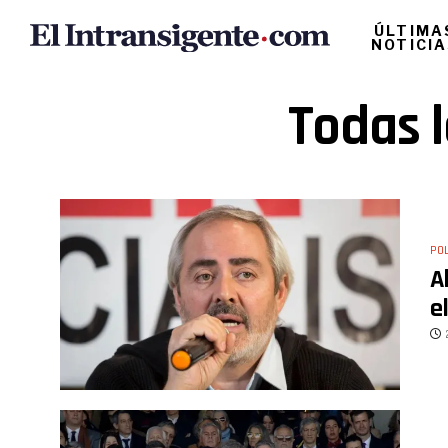
ÚLTIMA
NOTICI
Todas l
POL
A
e