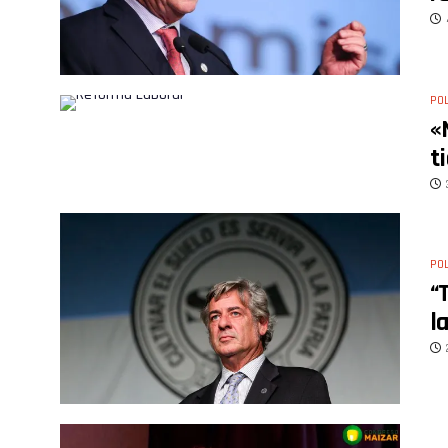
POL
«
t
POL
“
l