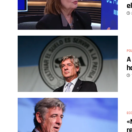
e
POL
A
h
EC
«
r