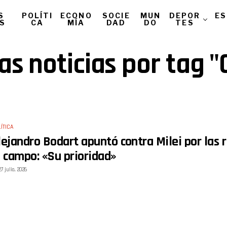
S
POLÍTI
ECONO
SOCIE
MUN
DEPOR
ES
AS
CA
MÍA
DAD
DO
TES
as noticias por tag
ÍTICA
lejandro Bodart apuntó contra Milei por las
l campo: «Su prioridad»
27 julio, 2026