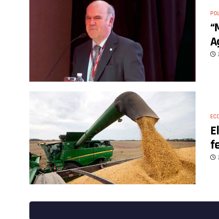
POL
“
A
EC
E
f