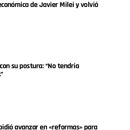
 económica de Javier Milei y volvió
con su postura: “No tendría
s”
y pidió avanzar en «reformas» para