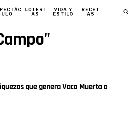
PECTÁC
LOTERI
VIDA Y
RECET
ULO
AS
ESTILO
AS
 "Campo"
 riquezas que genera Vaca Muerta o