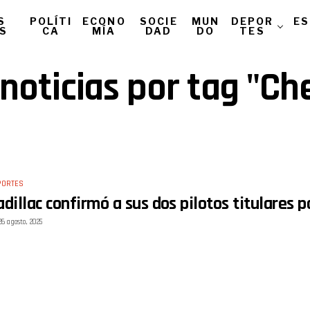
S
POLÍTI
ECONO
SOCIE
MUN
DEPOR
ES
AS
CA
MÍA
DAD
DO
TES
 noticias por tag "Ch
PORTES
adillac confirmó a sus dos pilotos titulares p
26 agosto, 2025