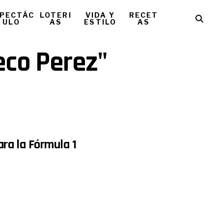
PECTÁC
LOTERI
VIDA Y
RECET
ULO
AS
ESTILO
AS
eco Perez"
ara la Fórmula 1