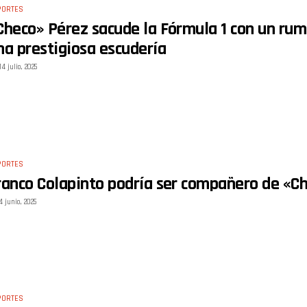
PORTES
Checo» Pérez sacude la Fórmula 1 con un rum
na prestigiosa escudería
14 julio, 2025
PORTES
ranco Colapinto podría ser compañero de «Ch
4 junio, 2025
PORTES