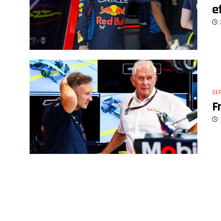
e
DE
F