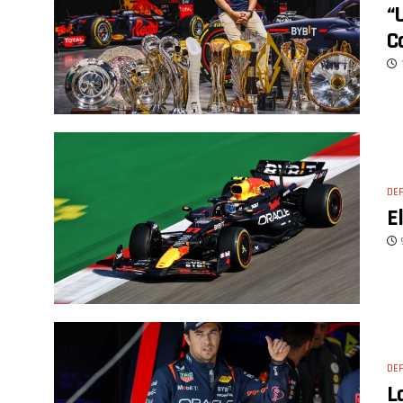
“
C
DE
E
DE
L