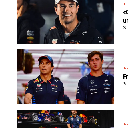
DE
«
u
DE
F
DE