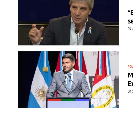
EC
“
s
POL
M
E