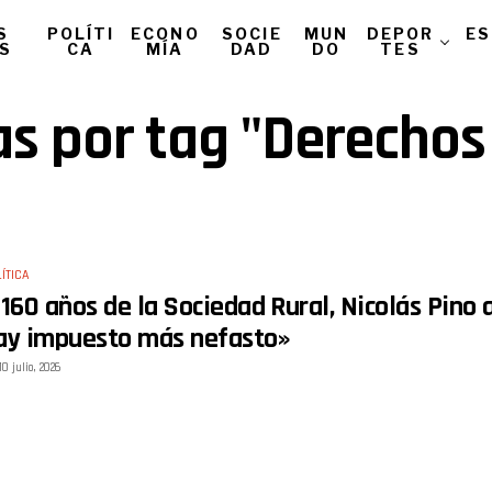
S
POLÍTI
ECONO
SOCIE
MUN
DEPOR
ES
AS
CA
MÍA
DAD
DO
TES
ias por tag "Derechos
ÍTICA
 160 años de la Sociedad Rural, Nicolás Pino 
ay impuesto más nefasto»
10 julio, 2026