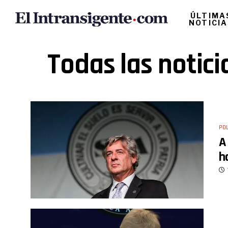
ÚLTIMA
NOTICI
Todas las notic
POL
A
h