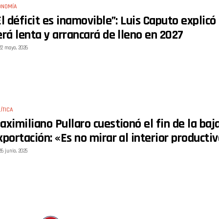
ONOMÍA
El déficit es inamovible”: Luis Caputo explicó
erá lenta y arrancará de lleno en 2027
22 mayo, 2026
ÍTICA
aximiliano Pullaro cuestionó el fin de la baj
xportación: «Es no mirar al interior producti
26 junio, 2025