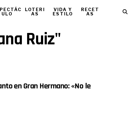
PECTÁC
LOTERI
VIDA Y
RECET
ULO
AS
ESTILO
AS
iana Ruiz"
lanto en Gran Hermano: «No le