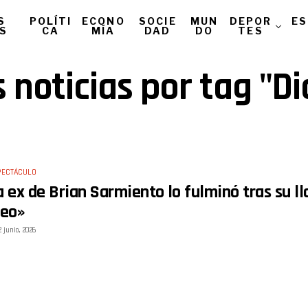
S
POLÍTI
ECONO
SOCIE
MUN
DEPOR
ES
AS
CA
MÍA
DAD
DO
TES
 noticias por tag "D
PECTÁCULO
a ex de Brian Sarmiento lo fulminó tras su l
reo»
2 junio, 2026