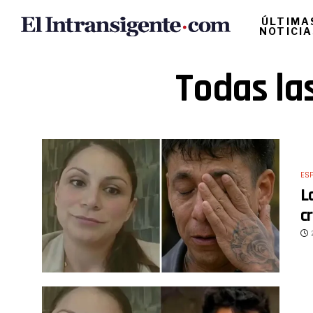
ÚLTIMA
NOTICI
Todas las
ES
L
c