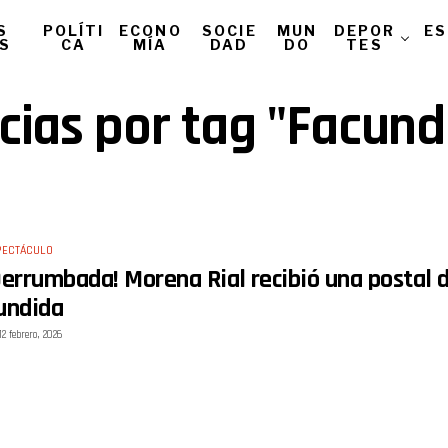
S
POLÍTI
ECONO
SOCIE
MUN
DEPOR
ES
AS
CA
MÍA
DAD
DO
TES
icias por tag "Facun
PECTÁCULO
Derrumbada! Morena Rial recibió una postal 
undida
12 febrero, 2026