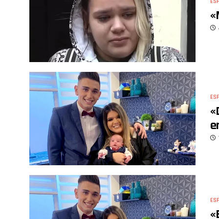
ES
«
ES
«
e
ES
«