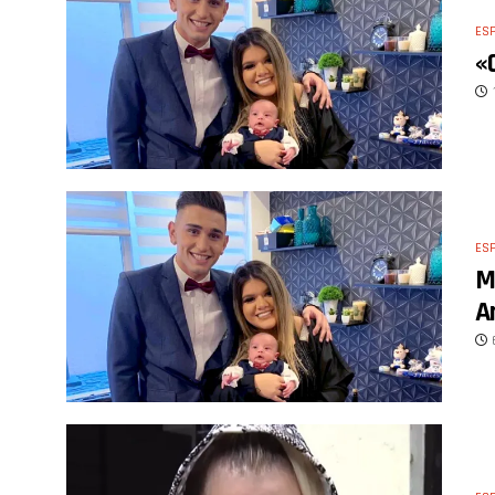
ES
«
ES
M
A