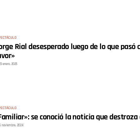
PECTÁCULO
orge Rial desesperado luego de lo que pasó c
avor»
23 enero, 2025
PECTÁCULO
Familiar»: se conoció la noticia que destroza
5 noviembre, 2024