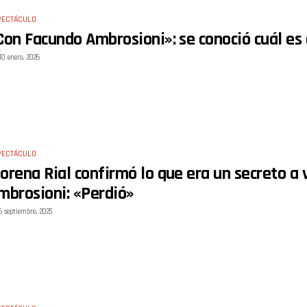
PECTÁCULO
Con Facundo Ambrosioni»: se conoció cuál es 
10 enero, 2026
PECTÁCULO
orena Rial confirmó lo que era un secreto a 
mbrosioni: «Perdió»
6 septiembre, 2025