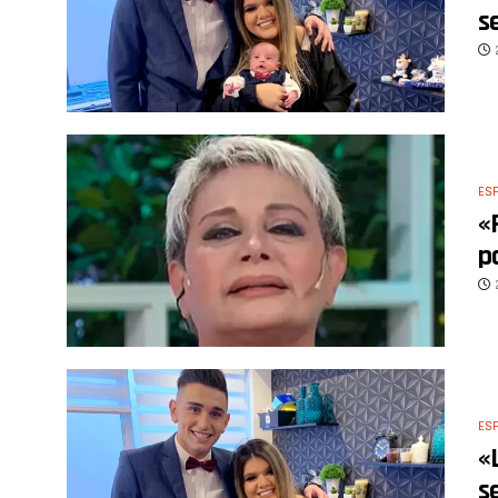
s
ES
«
p
ES
«
s