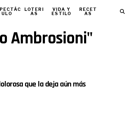
PECTÁC
LOTERI
VIDA Y
RECET
ULO
AS
ESTILO
AS
do Ambrosioni"
dolorosa que la deja aún más