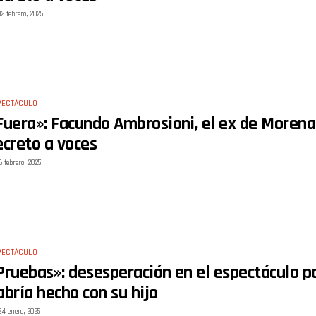
12 febrero, 2025
PECTÁCULO
Fuera»: Facundo Ambrosioni, el ex de Morena 
ecreto a voces
6 febrero, 2025
PECTÁCULO
Pruebas»: desesperación en el espectáculo por
abría hecho con su hijo
24 enero, 2025