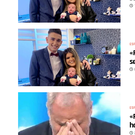
ES
«
s
ES
«
h