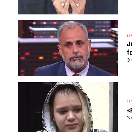
ES
J
f
ES
«