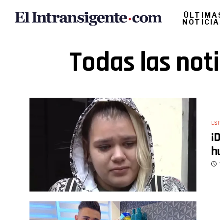
ÚLTIMA
NOTICI
Todas las not
ES
¡
h