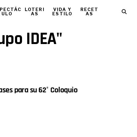
PECTÁC
LOTERI
VIDA Y
RECET
ULO
AS
ESTILO
AS
rupo IDEA"
ases para su 62° Coloquio