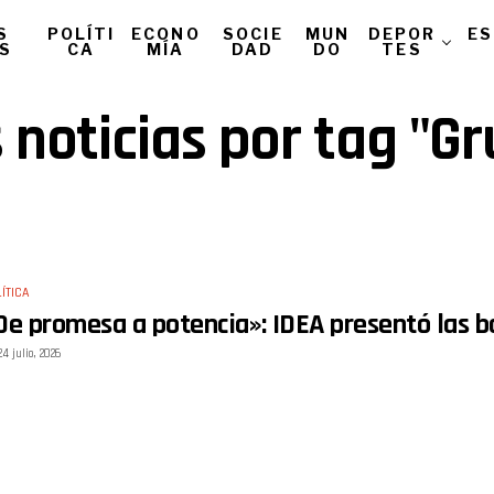
S
POLÍTI
ECONO
SOCIE
MUN
DEPOR
ES
AS
CA
MÍA
DAD
DO
TES
 noticias por tag "G
ÍTICA
De promesa a potencia»: IDEA presentó las b
24 julio, 2026