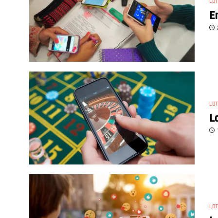
LOT
E
LOT
L
LOT