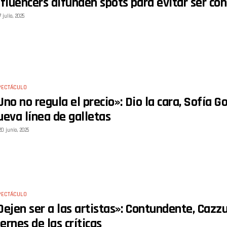
nfluencers difunden spots para evitar ser c
7 julio, 2025
PECTÁCULO
Uno no regula el precio»: Dio la cara, Sofía G
ueva línea de galletas
20 junio, 2025
PECTÁCULO
Dejen ser a las artistas»: Contundente, Cazz
ernes de las críticas