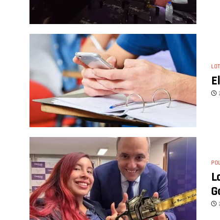
LOT
E
POL
L
G