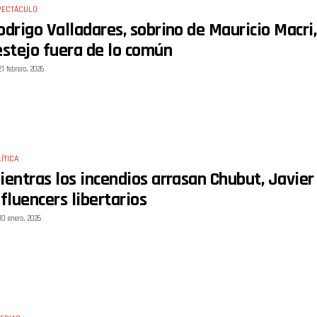
PECTÁCULO
odrigo Valladares, sobrino de Mauricio Macri,
estejo fuera de lo común
21 febrero, 2026
ÍTICA
ientras los incendios arrasan Chubut, Javier
nfluencers libertarios
10 enero, 2026