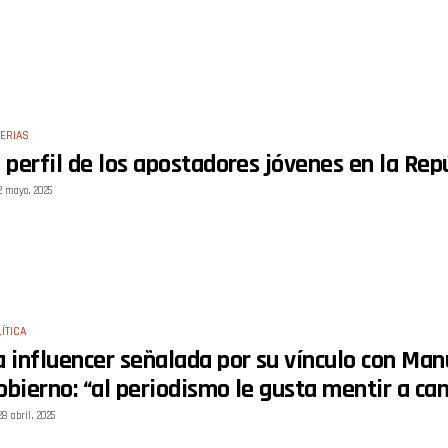
ERIAS
l perfil de los apostadores jóvenes en la Rep
2 mayo, 2025
ÍTICA
a influencer señalada por su vínculo con Man
obierno: “al periodismo le gusta mentir a ca
28 abril, 2025