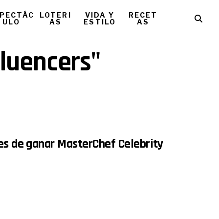
PECTÁC
LOTERI
VIDA Y
RECET
ULO
AS
ESTILO
AS
fluencers"
tes de ganar MasterChef Celebrity