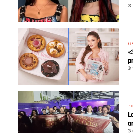
ES
«
p
POL
L
a