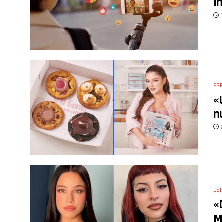
I
ES
«
n
ES
«
M