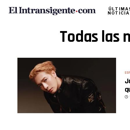
ÚLTIMA
NOTICI
Todas las 
ES
J
q