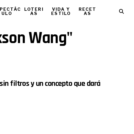
PECTÁC
LOTERI
VIDA Y
RECET
ULO
AS
ESTILO
AS
ckson Wang"
n filtros y un concepto que dará