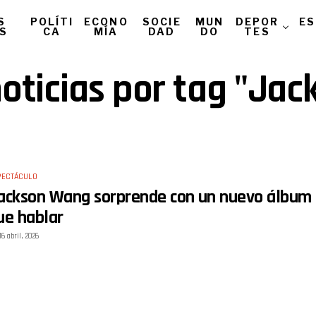
S
POLÍTI
ECONO
SOCIE
MUN
DEPOR
ES
AS
CA
MÍA
DAD
DO
TES
noticias por tag "Ja
PECTÁCULO
ackson Wang sorprende con un nuevo álbum si
ue hablar
16 abril, 2026