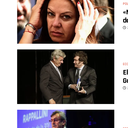
POL
«
d
EC
E
G