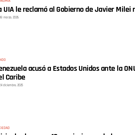
ONOMÍA
a UIA le reclamó al Gobierno de Javier Milei 
18 marzo, 2026
NDO
enezuela acusó a Estados Unidos ante la ONU 
el Caribe
24 diciembre, 2025
CIEDAD