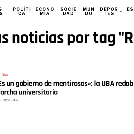
S
POLÍTI
ECONO
SOCIE
MUN
DEPOR
ES
AS
CA
MÍA
DAD
DO
TES
as noticias por tag "
ÍTICA
Es un gobierno de mentirosos»: la UBA redobló
archa universitaria
10 mayo, 2026