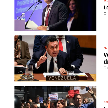
EC
L
MU
V
d
SO