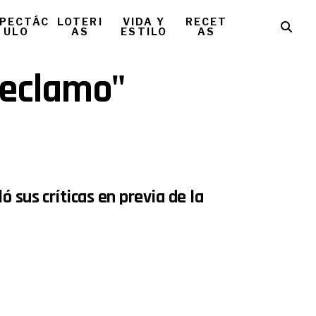
PECTÁC
LOTERI
VIDA Y
RECET
ULO
AS
ESTILO
AS
Reclamo"
 sus críticas en previa de la