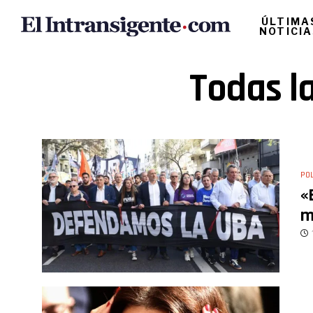
ÚLTIMA
NOTICI
Todas l
POL
«
m