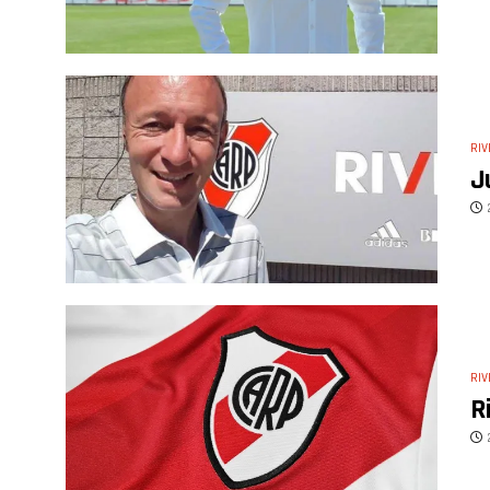
RIV
J
RIV
R