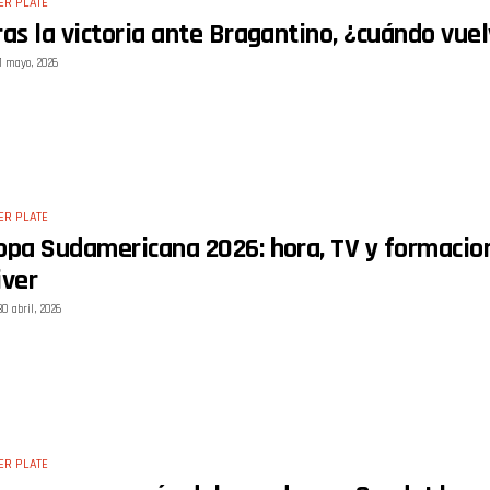
ER PLATE
ras la victoria ante Bragantino, ¿cuándo vuel
1 mayo, 2026
ER PLATE
opa Sudamericana 2026: hora, TV y formacion
iver
30 abril, 2026
ER PLATE