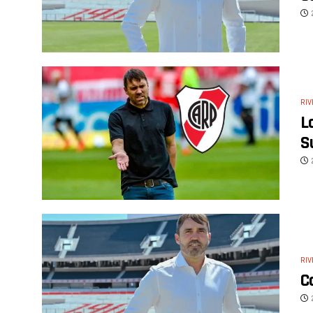
RIV
L
S
RIV
C