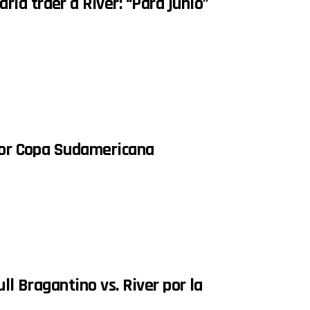
ía traer a River: “Para junio”
 por Copa Sudamericana
ll Bragantino vs. River por la