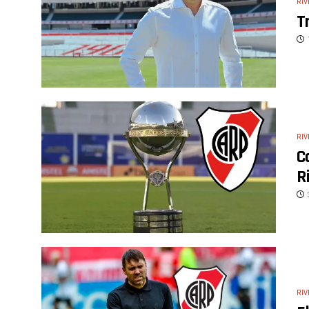
RIV
T
RIV
C
R
RIV