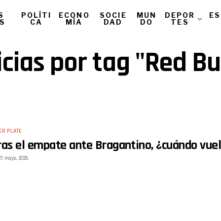
S
POLÍTI
ECONO
SOCIE
MUN
DEPOR
ES
AS
CA
MÍA
DAD
DO
TES
icias por tag "Red Bu
ER PLATE
ras el empate ante Bragantino, ¿cuándo vuel
21 mayo, 2026