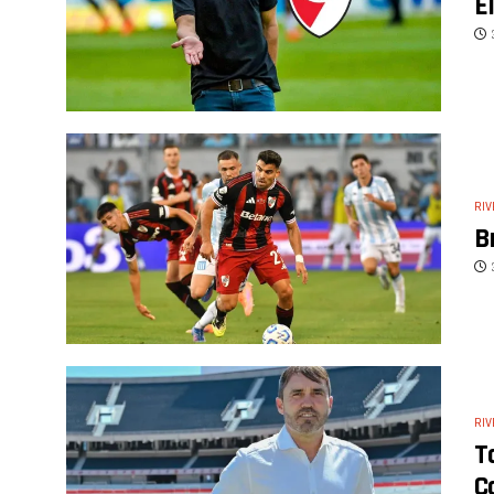
E
RIV
B
RIV
T
C