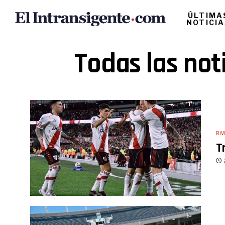
ÚLTIMA
NOTICI
Todas las not
RIV
T