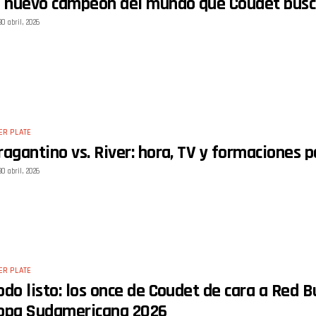
l nuevo campeón del mundo que Coudet buscar
30 abril, 2026
ER PLATE
ragantino vs. River: hora, TV y formaciones
30 abril, 2026
ER PLATE
odo listo: los once de Coudet de cara a Red Bu
opa Sudamericana 2026