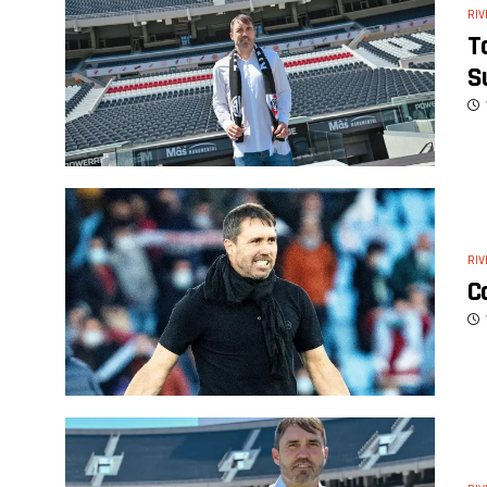
RIV
T
S
RIV
C