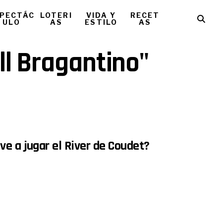
PECTÁC
LOTERI
VIDA Y
RECET
ULO
AS
ESTILO
AS
ll Bragantino"
ve a jugar el River de Coudet?