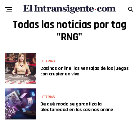
Todas las noticias por tag
"RNG"
LOTERIAS
Casinos online: las ventajas de los juegos
con crupier en vivo
LOTERIAS
De qué modo se garantiza la
aleatoriedad en los casinos online