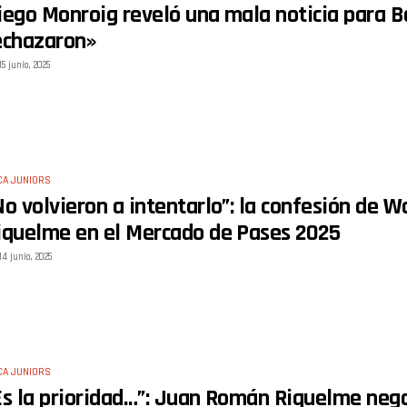
iego Monroig reveló una mala noticia para B
echazaron»
15 junio, 2025
CA JUNIORS
No volvieron a intentarlo”: la confesión de W
iquelme en el Mercado de Pases 2025
14 junio, 2025
CA JUNIORS
Es la prioridad…”: Juan Román Riquelme negoc