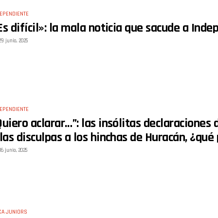
EPENDIENTE
Es difícil»: la mala noticia que sacude a Ind
29 junio, 2025
EPENDIENTE
Quiero aclarar…”: las insólitas declaracione
 las disculpas a los hinchas de Huracán, ¿qué
16 junio, 2025
CA JUNIORS