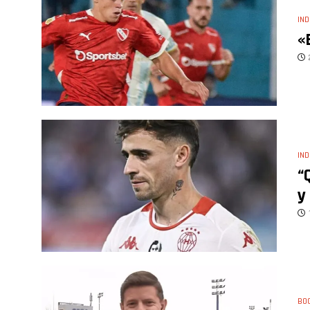
IND
«
IND
“
y
BO