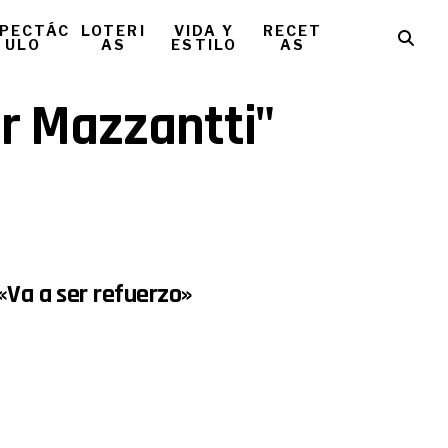
PECTÁC
LOTERI
VIDA Y
RECET
ULO
AS
ESTILO
AS
er Mazzantti"
«Va a ser refuerzo»