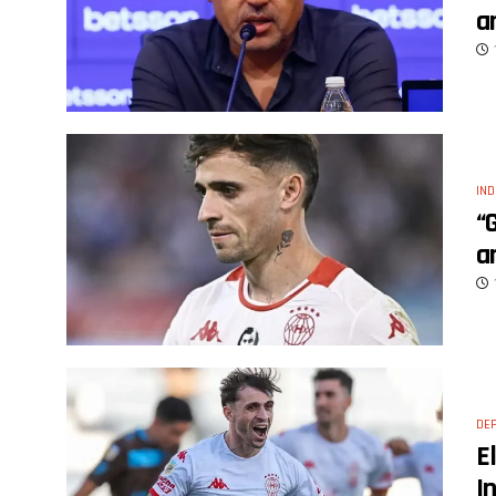
a
IND
“
a
DE
E
I