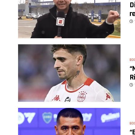
D
r
BO
“
R
BO
“