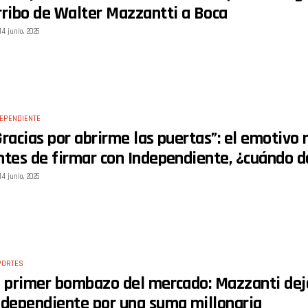
rribo de Walter Mazzantti a Boca
14 junio, 2025
EPENDIENTE
Gracias por abrirme las puertas”: el emotiv
ntes de firmar con Independiente, ¿cuándo 
14 junio, 2025
PORTES
l primer bombazo del mercado: Mazzanti dej
ndependiente por una suma millonaria