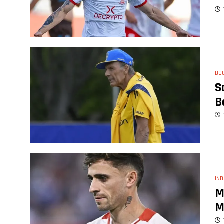
BO
S
B
IND
M
M