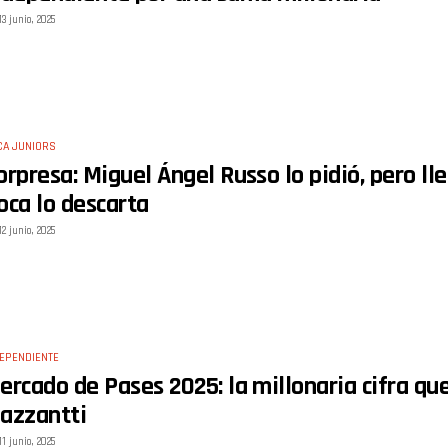
13 junio, 2025
CA JUNIORS
orpresa: Miguel Ángel Russo lo pidió, pero ll
oca lo descarta
12 junio, 2025
EPENDIENTE
ercado de Pases 2025: la millonaria cifra q
azzantti
11 junio, 2025