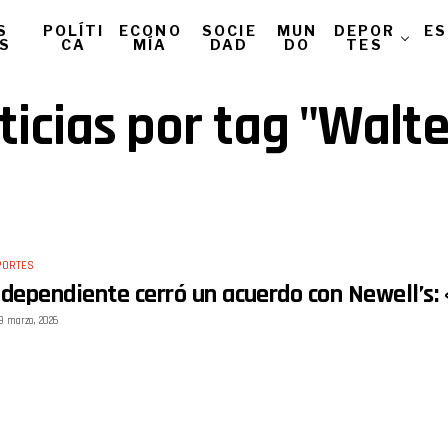
S
POLÍTI
ECONO
SOCIE
MUN
DEPOR
ES
AS
CA
MÍA
DAD
DO
TES
ticias por tag "Walt
PORTES
ndependiente cerró un acuerdo con Newell’s: 
9 marzo, 2026