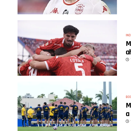
IND
M
a
BO
M
a