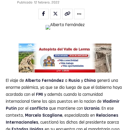
Publicado
12 febrero, 2022
El viaje de
Alberto Fernández
a
Rusia
y
China
generó una
enorme polémica, ya que se dio luego de que el Gobierno haya
acordado con el
FMI
y además cuando la comunidad
internacional tiene los ojos puestos en la nacion de
Vladimir
Putin
por el
conflicto
que mantiene con
Ucrania
. En ese
contexto,
Marcelo Scaglione
, especializado en
Relaciones
Internacionales
, cuestionó los dichos del presidente acerca
de
Estados Unidos
en su encuentro con el mandatario ruso.