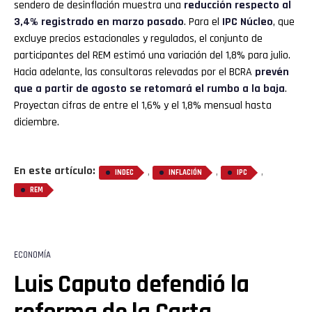
sendero de desinflación muestra una
reducción respecto al
3,4% registrado en marzo pasado
. Para el
IPC Núcleo
, que
excluye precios estacionales y regulados, el conjunto de
participantes del REM estimó una variación del 1,8% para julio.
Hacia adelante, las consultoras relevadas por el BCRA
prevén
que a partir de agosto se retomará el rumbo a la baja
.
Proyectan cifras de entre el 1,6% y el 1,8% mensual hasta
diciembre.
En este artículo:
,
,
,
INDEC
INFLACIÓN
IPC
REM
ECONOMÍA
Luis Caputo defendió la