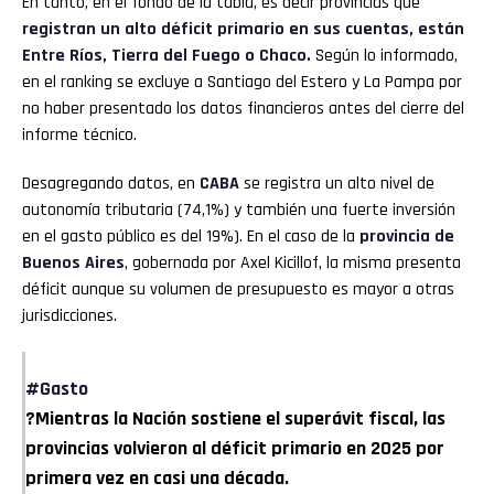
En tanto, en el fondo de la tabla, es decir provincias que
registran un alto déficit primario en sus cuentas, están
Entre Ríos, Tierra del Fuego o Chaco.
Según lo informado,
en el ranking se excluye a Santiago del Estero y La Pampa por
no haber presentado los datos financieros antes del cierre del
informe técnico.
Desagregando datos, en
CABA
se registra un alto nivel de
autonomía tributaria (74,1%) y también una fuerte inversión
en el gasto público es del 19%). En el caso de la
provincia de
Buenos Aires
, gobernada por Axel Kicillof, la misma presenta
déficit aunque su volumen de presupuesto es mayor a otras
jurisdicciones.
#Gasto
?Mientras la Nación sostiene el superávit fiscal, las
provincias volvieron al déficit primario en 2025 por
primera vez en casi una década.