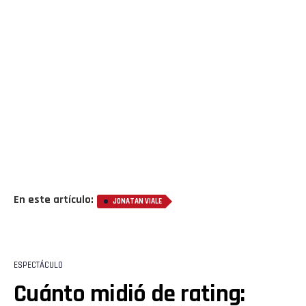
En este artículo:
JONATAN VIALE
Flipboard
Reddit
ESPECTÁCULO
Pinterest
Cuánto midió de rating: