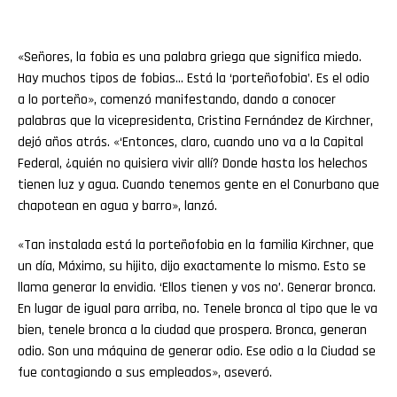
«Señores, la fobia es una palabra griega que significa miedo.
Hay muchos tipos de fobias… Está la ‘porteñofobia’. Es el odio
a lo porteño», comenzó manifestando, dando a conocer
palabras que la vicepresidenta, Cristina Fernández de Kirchner,
dejó años atrás. «‘Entonces, claro, cuando uno va a la Capital
Federal, ¿quién no quisiera vivir allí? Donde hasta los helechos
tienen luz y agua. Cuando tenemos gente en el Conurbano que
chapotean en agua y barro», lanzó.
«Tan instalada está la porteñofobia en la familia Kirchner, que
un día, Máximo, su hijito, dijo exactamente lo mismo. Esto se
llama generar la envidia. ‘Ellos tienen y vos no’. Generar bronca.
En lugar de igual para arriba, no. Tenele bronca al tipo que le va
bien, tenele bronca a la ciudad que prospera. Bronca, generan
odio. Son una máquina de generar odio. Ese odio a la Ciudad se
fue contagiando a sus empleados», aseveró.