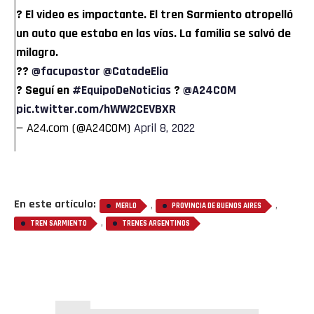
? El video es impactante. El tren Sarmiento atropelló
un auto que estaba en las vías. La familia se salvó de
milagro.
??
@facupastor
@CatadeElia
? Seguí en
#EquipoDeNoticias
?
@A24COM
pic.twitter.com/hWW2CEVBXR
— A24.com (@A24COM)
April 8, 2022
En este artículo:
,
,
MERLO
PROVINCIA DE BUENOS AIRES
,
TREN SARMIENTO
TRENES ARGENTINOS