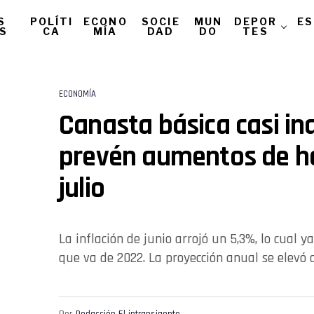
S
POLÍTI
ECONO
SOCIE
MUN
DEPOR
ES
AS
CA
MÍA
DAD
DO
TES
ECONOMÍA
Canasta básica casi ina
prevén aumentos de h
julio
La inflación de junio arrojó un 5,3%, lo cual
que va de 2022. La proyección anual se elevó 
Por
Redacción El intransigente