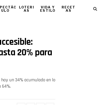
PECTÁC
LOTERI
VIDA Y
RECET
ULO
AS
ESTILO
AS
ccesible:
asta 20% para
 ya hay un 34% acumulado en lo
a 64%.