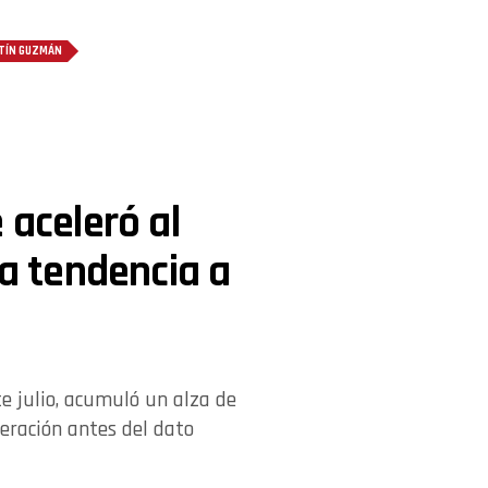
TÍN GUZMÁN
 aceleró al
la tendencia a
te julio, acumuló un alza de
leración antes del dato