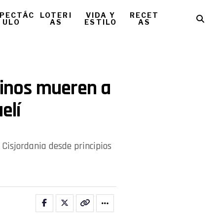
PECTÁC
LOTERI
VIDA Y
RECET
ULO
AS
ESTILO
AS
stinos mueren a
elí
Cisjordania desde principios