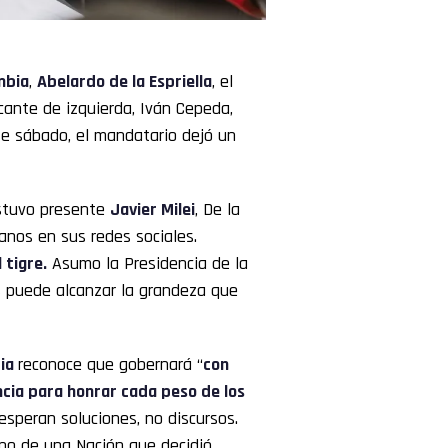
mbia
,
Abelardo de la Espriella
, el
cante de izquierda, Iván Cepeda,
te sábado, el mandatario dejó un
estuvo presente
Javier Milei
, De la
anos en sus redes sociales.
 tigre.
Asumo la Presidencia de la
s puede alcanzar la grandeza que
ia
reconoce que gobernará “
con
cia para honrar cada peso de los
esperan soluciones, no discursos.
rno de una Nación que decidió