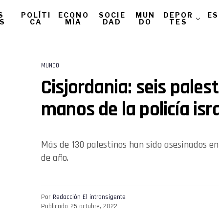
S
POLÍTI
ECONO
SOCIE
MUN
DEPOR
ES
AS
CA
MÍA
DAD
DO
TES
MUNDO
Cisjordania: seis pale
manos de la policía isra
Más de 130 palestinos han sido asesinados en 
de año.
Por
Redacción El intransigente
Publicado
25 octubre, 2022