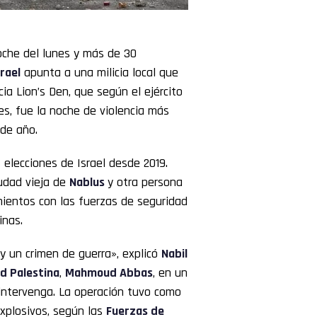
oche del lunes y más de 30
srael
apunta a una milicia local que
cia Lion’s Den, que según el ejército
es, fue la noche de violencia más
 de año.
elecciones de Israel desde 2019.
iudad vieja de
Nablus
y otra persona
ientos con las fuerzas de seguridad
inas.
y un crimen de guerra», explicó
Nabil
d Palestina
,
Mahmoud Abbas
, en un
ntervenga. La operación tuvo como
 explosivos, según las
Fuerzas de