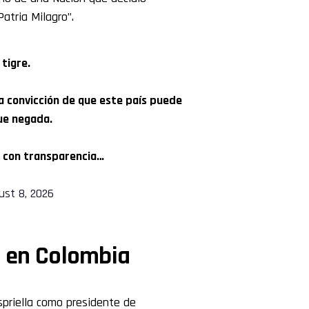
Patria Milagro”.
tigre.
a convicción de que este país puede
ue negada.
, con transparencia…
ust 8, 2026
i en Colombia
spriella como presidente de