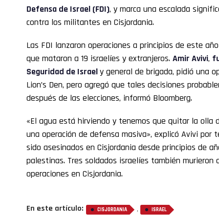
Defensa de Israel (FDI)
, y marca una escalada signific
contra los militantes en Cisjordania.
Las FDI lanzaron operaciones a principios de este añ
que mataron a 19 israelíes y extranjeros.
Amir Avivi
,
f
Seguridad de Israel
y general de brigada, pidió una 
Lion’s Den, pero agregó que tales decisiones probab
después de las elecciones, informó Bloomberg.
«El agua está hirviendo y tenemos que quitar la olla 
una operación de defensa masiva», explicó Avivi por 
sido asesinados en Cisjordania desde principios de añ
palestinas. Tres soldados israelíes también murieron
operaciones en Cisjordania.
En este artículo:
,
CISJORDANIA
ISRAEL