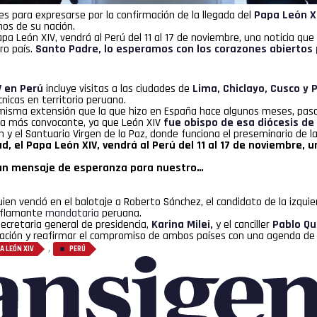
les para expresarse por la confirmación de la llegada del
Papa León X
nos de su nación.
apa León XIV, vendrá al Perú del 11 al 17 de noviembre, una noticia qu
ro país.
Santo Padre, lo esperamos con los corazones abiertos p
IV en Perú
incluye visitas a las ciudades de
Lima, Chiclayo, Cusco y 
icas en territorio peruano.
 la misma extensión que la que hizo en España hace algunos meses, pa
la más convocante, ya que León XIV
fue obispo de esa diócesis de
y el Santuario Virgen de la Paz, donde funciona el preseminario de la 
, el Papa León XIV, vendrá al Perú del 11 al 17 de noviembre, u
 un mensaje de esperanza para nuestro…
ien venció en el balotaje a Roberto Sánchez, el candidato de la izquier
a flamante
mandataria
peruana.
 secretaria general de presidencia,
Karina Milei,
y el canciller
Pablo Qu
gración y reafirmar el compromiso de ambos países con una agenda de 
,
A LEÓN XIV
PERÚ