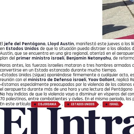
El
jefe del Pentágono
,
Lloyd Austin
, manifestó este jueves a los
l
en
Estados Unidos
de que la situación pueda distraer a los aliados 
Austin, que se encuentra en una gira regional, aterrizó en el aerop
plan del
primer ministro israelí
,
Benjamin Netanyahu
, de reforma
Horas antes, las fuerzas israelíes mataron a tres hombres armados de 
convertirse en un Estado estancado durante mucho tiempo.
«Estados Unidos (sigue) oponiéndose firmemente a cualquier acto, eso
reunión con el
ministro de Defensa israelí
,
Yoav Gallant
, replicó R
«Estamos especialmente preocupados por la violencia de los colonos 
el aeropuerto durante más de una hora y una lectura del Pentágono de 
No hay indicios de que la violencia vaya a disminuir en vísperas del
70 palestinos, entre combatientes y civiles. En el mismo periodo, lo
En este artículo:
,
,
CISJORDANIA
ESTADOS UNIDOS
ISRAEL