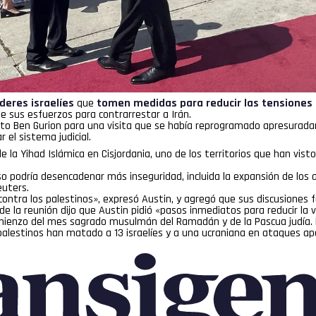
íderes israelíes
que
tomen medidas para reducir las tensiones 
de sus esfuerzos para contrarrestar a Irán.
uerto Ben Gurion para una visita que se había reprogramado apresurad
r el sistema judicial.
la Yihad Islámica en Cisjordania, uno de los territorios que han visto
 podría desencadenar más inseguridad, incluida la expansión de los as
euters.
contra los palestinos», expresó Austin, y agregó que sus discusiones
la reunión dijo que Austin pidió «pasos inmediatos para reducir la vi
 comienzo del mes sagrado musulmán del Ramadán y de la Pascua judía. 
s palestinos han matado a 13 israelíes y a una ucraniana en ataques 