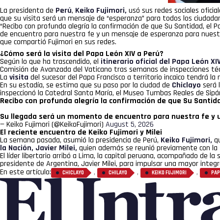
La presidenta de
Perú
,
Keiko Fujimori
,
usó sus redes sociales oficia
que su visita será un mensaje de “esperanza” para todos los ciudada
“Recibo con profunda alegría la confirmación de que Su Santidad, el P
de encuentro para nuestra fe y un mensaje de esperanza para nuest
que compartió Fujimori en sus redes.
¿Cómo será la visita del Papa León XIV a Perú?
Según lo que ha trascendido, el
itinerario oficial del Papa León X
Comisión de Avanzada del Vaticano tras semanas de inspecciones técn
La
visita
del sucesor del Papa Francisco a territorio incaico tendrá
En su estadía, se estima que su paso por la ciudad de
Chiclayo
será 
inspeccionó la Catedral Santa María, el Museo Tumbas Reales de Sipán 
Recibo con profunda alegría la confirmación de que Su Santidad
Su llegada será un momento de encuentro para nuestra fe y
— Keiko Fujimori (@KeikoFujimori)
August 5, 2026
El reciente encuentro de Keiko Fujimori y Milei
La semana pasada, asumió la presidencia de Perú,
Keiko Fujimori,
qu
la Nación, Javier Milei,
quien además se reunió previamente con l
El líder libertario arribó a Lima, la capital peruana, acompañado de la
presidente de Argentina, Javier Milei, para impulsar una mayor inte
En este artículo:
,
,
,
CHICLAYO
CHILAYO
KEIKO FUJIMORI
PAP