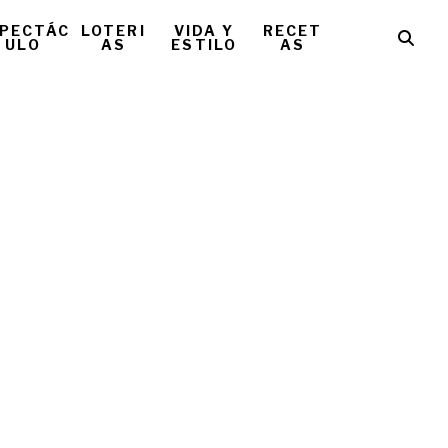
PECTÁC
LOTERI
VIDA Y
RECET
ULO
AS
ESTILO
AS