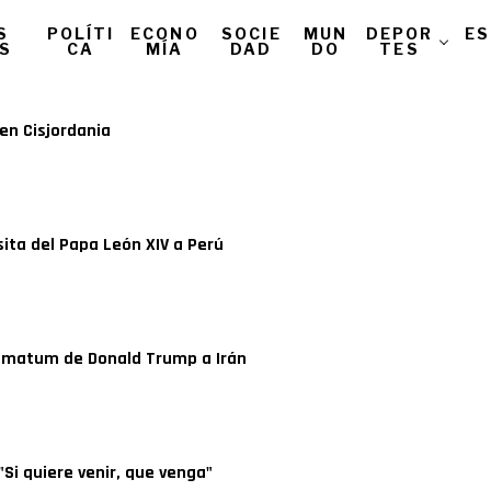
S
POLÍTI
ECONO
SOCIE
MUN
DEPOR
ES
AS
CA
MÍA
DAD
DO
TES
 en Cisjordania
isita del Papa León XIV a Perú
ltimatum de Donald Trump a Irán
 "Si quiere venir, que venga"