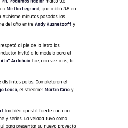
e
PH, Podemos Hablar
marcó 9.6
a a
Mirtha
Legrand
, que midió 3.6 en
ada #Chisme minutos pasadas las
ime del año entre
Andy Kusnetzoff
y
 respetó al pie de la letra las
nductor invitó a la modelo para el
pita” Ardohain
fue, una vez más, la
 distintos palos. Completaron el
go Leuco
, el streamer
Martín Cirio
y
nd
también apostó fuerte con una
ne y series. La velada tuvo como
qui para presentar su nuevo proyecto