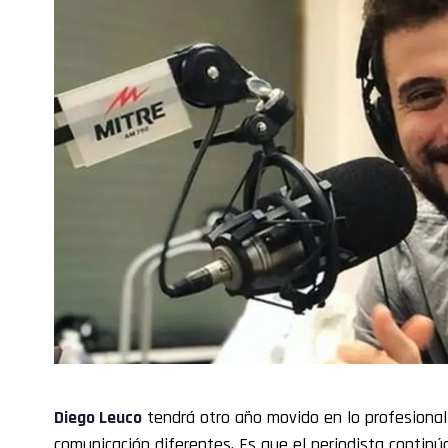
Diego Leuco
tendrá otro año movido en lo profesional
comunicación diferentes. Es que el periodista continú