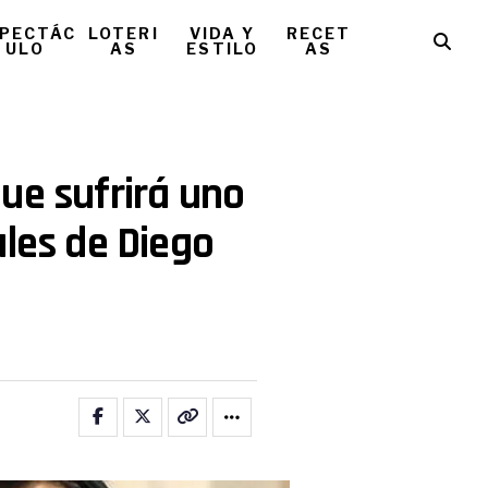
PECTÁC
LOTERI
VIDA Y
RECET
ULO
AS
ESTILO
AS
ue sufrirá uno
ales de Diego