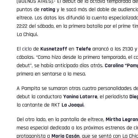
(BUENOS AIRES).- El debut de la octava temporada d
puntos de
rating
y le sacó más del doble de audienci
eltrece. Los datos los difundió la cuenta especializ
22:22 del sábado, en la primera batalla por el prime t
La Chiqui.
El
ciclo
de
Kusnetzoff
en
Telefe
arrancó a las 21:30 y
cábalas. “Como hizo desde la primera temporada, el co
debut”, se había anticipado días atrás.
Carolina “Pam
primera en sentarse a la mesa.
A Pampita se sumaron otras cuatro personalidades de
debut la conductora
Yanina Latorre
, el periodista
Die
la cantante de RKT
La Joaqui
.
Del otro lado, en la pantalla de eltrece,
Mirtha Legra
mesa especial dedicada a los próximos estrenos de ci
protagonista a
Moria Casán
, que se sentó con La Chi