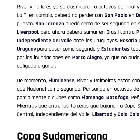
River y Talleres ya se clasificaron a octavos de final y
La T, en cambio, deberá no perder con
San Pablo
en
B
puesto.
San Lorenzo
quedó cerca de ser segundo en su
Liverpool
, pero ahora deberá sumar en Brasil contra
P
Independiente del Valle
ante los uruguayos.
Rosario 
Uruguay
para pasar como segundo y
Estudiantes
tod
por las inundaciones en
Porto Alegre
, ya que no pud
obligado a ganar.
De momento,
Fluminense
, River y Palmeiras están co
que Nacional como segundo. Pensando en octavos de 
parcialmente a clubes como
Flamengo
,
Botafogo
, Pe
Mientras que entre los terceros que bajarían a Copa
Central, Independiente del Valle,
Libertad
y
Colo-Colo
Copa Sudamericana