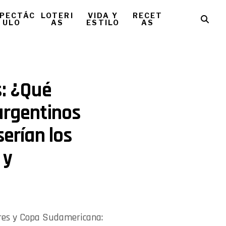
PECTÁC
LOTERI
VIDA Y
RECET
ULO
AS
ESTILO
AS
s: ¿Qué
argentinos
serían los
 y
ores y Copa Sudamericana: