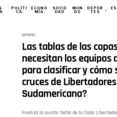
S
POLÍTI
ECONO
SOCIE
MUN
DEPOR
ES
AS
CA
MÍA
DAD
DO
TES
DEPORTES
Las tablas de las copa
necesitan los equipos 
para clasificar y cómo 
cruces de Libertadores
Sudamericana?
Finalizó la quinta fecha de la Copa Libertad