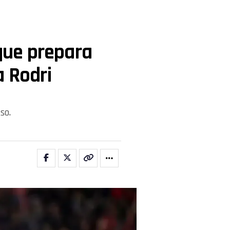
 que prepara
a Rodri
so.