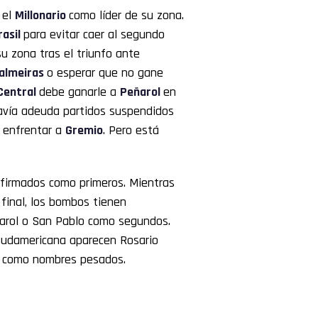
 el
Millonario
como líder de su zona.
rasil
para evitar caer al segundo
 zona tras el triunfo ante
almeiras
o esperar que no gane
Central
debe ganarle a
Peñarol
en
avía adeuda partidos suspendidos
o enfrentar a
Gremio
. Pero está
nfirmados como primeros. Mientras
final, los bombos tienen
ñarol o San Pablo como segundos.
 Sudamericana aparecen Rosario
como nombres pesados.