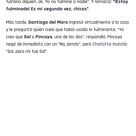
fulminó alguien, ok. Yo no fulminé a nadie”. Y remarcó:
“¡Estoy
fulminada! Es mi segunda vez, chicos”
.
Más tarde,
Santiago del Moro
ingresó virtualmente a la casa
y le preguntó quién creía que había usado la fulminante. “Yo
creo que
Sol
o
Pincoya
, una de las dos”, respondió. Pincoya
negó de inmediato con un “No, jamás”, pero
Charlotte
insistió:
“Sol, para mí fue Sol”.