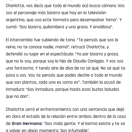
Charlotte, vos decís que todo el mundo acá busca cámara. Vos
sos el personaje más bizarro que hay en la televisión
argentina, que usa este formato para desempolvar fama”. Y
sumó: “Sos bizarra, quilombera y una grasa. Y envidiosa”.
El intercambio fue subiendo de tono. “Te pensás que sos la
reina, no te conoce nadie, mamá”, retrucó Charlotte, y
defendió su lugar en el espectáculo: “Yo por bizarra y grasa,
que no lo soy, porque soy la hija de Claudio Caniggia. Y vos sos
una fantasma. Y tenés aire de diva de no sé qué. No sé qué te
pasa a vos. Vos te pensás que podés decirle a todo el mundo
que son plantas, cada uno es como es”. También la acusó de
inmadura: “Sos inmadura, porque hacés esas burlas boludas
que no dan”.
Charlotte cerró el enfrentamiento con una sentencia que dejó
en claro el estado de la relación entre ambas dentro de la casa
de
Gran
Hermano
: “Sos mala gente. Y el karma existe y te va
a volver en algún momento. Sos infumable”.