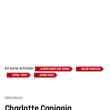
Flipboard
Reddit
Pinterest
Whatsapp
En este artículo:
,
ALMORZANDO CON JUANA
BELÉN FRANCESE
Email
,
,
CANAL TRECE
JUANA VIALE
ESPECTÁCULO
Charlotte Caniggia