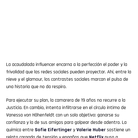
La acaudalada influencer encarna a la perfección el poder y la
frivolidad que las redes sociales pueden proyectar. Ahí, entre la
nieve y el glamour, los contrastes sociales marcan el pulso de
una historia que no da respiro.
Para ejecutar su plan, la camarera de 19 años no recurre a la
Justicia. En cambio, intenta infiltrarse en el círculo íntimo de
Vanessa von Höhenfeldt con un solo objetivo: ganarse su
confianza y la de sus amigos para golpear desde adentro. La
química entre
Sofie Eifertinger
y
Valerie Huber
sostiene un
relato cargado de tensión y engaños que
Netflix
puso a