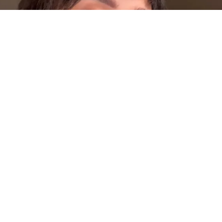
Tuli Acosta
(BUENOS AIRES).- “Sos esa amiga que nunca sabe ubicarse ni
respetar ciertos límites. Más de una vez terminaste
involucrándote con chicos que tenían pareja, familias e incluso
mujeres embarazadas”, escribió
Facundo Guarino
. El mensaje
del streamer apuntó de lleno contra
Tuli Acosta
, a quien el
círculo íntimo de
La Joaqui
acusó de haber tenido un romance
con el futbolista
Joaquín “Tucu” Correa
mientras su pareja