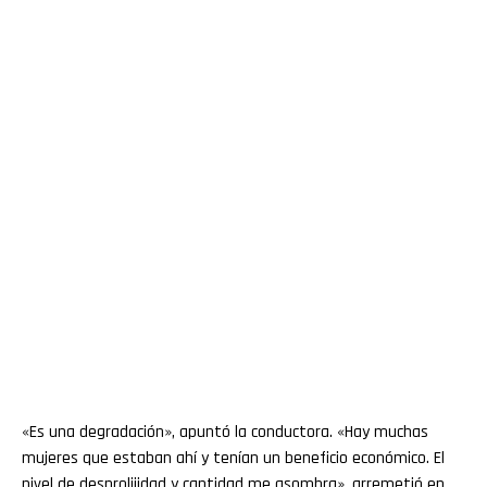
«Es una degradación», apuntó la conductora. «Hay muchas
mujeres que estaban ahí y tenían un beneficio económico. El
nivel de desprolijidad y cantidad me asombra», arremetió en