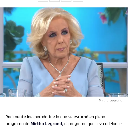
Flipboard
Reddit
Pinterest
Mirtha Legrand
Whatsapp
Realmente inesperado fue lo que se escuchó en pleno
Email
programa de
Mirtha Legrand,
el programa que lleva adelante