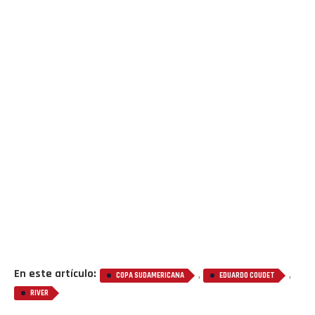
En este artículo:
,
,
COPA SUDAMERICANA
EDUARDO COUDET
RIVER