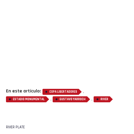
Email
En este artículo:
,
COPA LIBERTADORES
,
,
ESTADIO MONUMENTAL
GUSTAVO YARROCH
RIVER
RIVER PLATE