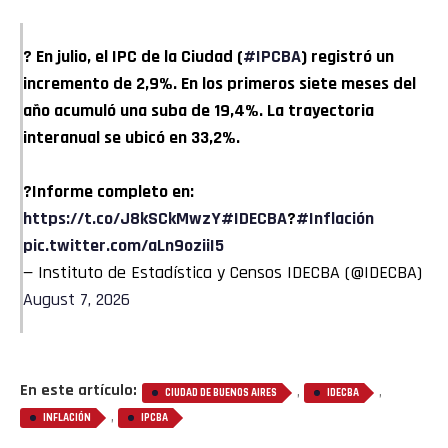
? En julio, el IPC de la Ciudad (
#IPCBA
) registró un
incremento de 2,9%. En los primeros siete meses del
año acumuló una suba de 19,4%. La trayectoria
interanual se ubicó en 33,2%.
?Informe completo en:
https://t.co/J8kSCkMwzY
#IDECBA
?
#Inflación
pic.twitter.com/aLn9oziiI5
— Instituto de Estadística y Censos IDECBA (@IDECBA)
August 7, 2026
En este artículo:
,
,
CIUDAD DE BUENOS AIRES
IDECBA
,
INFLACIÓN
IPCBA