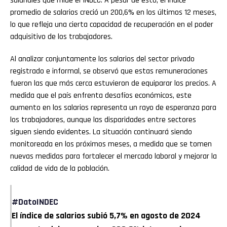
salariales que mide el INDEC. A pesar de esto, el índice
promedio de salarios creció un 200,6% en los últimos 12 meses,
Reddit
lo que refleja una cierta capacidad de recuperación en el poder
adquisitivo de los trabajadores.
Pinterest
Al analizar conjuntamente los salarios del sector privado
Whatsapp
registrado e informal, se observó que estas remuneraciones
fueron las que más cerca estuvieron de equiparar los precios. A
Email
medida que el país enfrenta desafíos económicos, este
aumento en los salarios representa un rayo de esperanza para
los trabajadores, aunque las disparidades entre sectores
siguen siendo evidentes. La situación continuará siendo
monitoreada en los próximos meses, a medida que se tomen
nuevas medidas para fortalecer el mercado laboral y mejorar la
calidad de vida de la población.
#DatoINDEC
El índice de salarios subió 5,7% en agosto de 2024