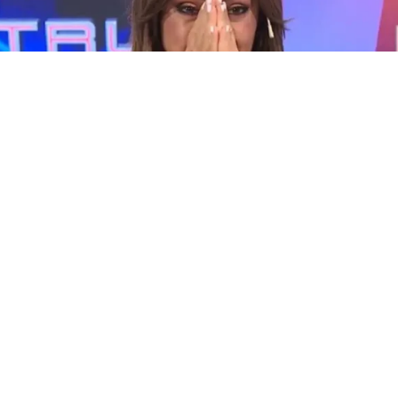
Marcela Tauro
(BUENOS AIRES).- “Él es muy buena persona conmigo, está todo
bárbaro, pero la realidad es que no estamos más juntos.
Seguimos hablando pero ahora necesito estar sola y
enfocarme en otros temas que tienen que ver conmigo”,
confirmó
Marcela Tauro
al anunciarse el fin de su noviazgo de
cuatro meses
con el empresario Leopoldo “Polo” Arancibia.