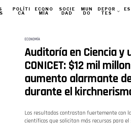
S
POLÍTI
ECONO
SOCIE
MUN
DEPOR
ES
AS
CA
MÍA
DAD
DO
TES
ECONOMÍA
Auditoría en Ciencia y u
CONICET: $12 mil millon
aumento alarmante d
durante el kirchnerism
Los resultados contrastan fuertemente con 
científicos que solicitan más recursos para el 