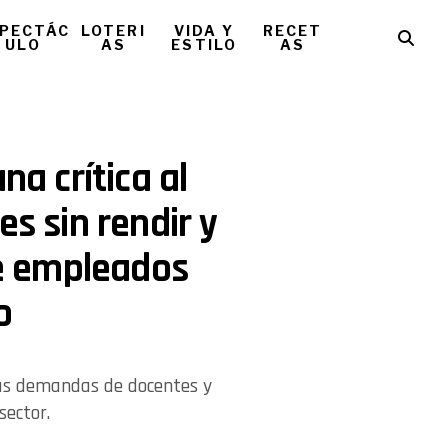
PECTÁC
LOTERI
VIDA Y
RECET
ULO
AS
ESTILO
AS
na crítica al
es sin rendir y
e empleados
o
las demandas de docentes y
sector.