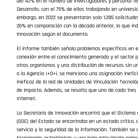
del 42% en el número de investigadores y personal té
Desarrollo, con el 75% de ellos trabajando en univers
embargo, en 2022 se presentaron solo 1.285 solicitude
26% en comparación con la década anterior, lo que ind
innovación según el documento.
El informe también señala problemas específicos en 
conexión entre el conocimiento generado y el sector p
otros organismos y una distribución de recursos sin u
a la Agencia I+D+i, se menciona una asignación inefic
ineficaz de la red de Unidades de Vinculación Tecnoló
de impacto. Además, se resalta que uno de cada tres 
Internet.
La Secretaría de Innovación encontró que el Sistema 
(GDE) del Estado se encontraba en un estado crítico,
servicio y la seguridad de la información. También se 
tecnologías estratégicas y una baja articulación entre 