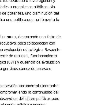
cnico dedicado a Investigación y
idades u organismos públicos. Sin
s de patentes, una disminución del
ica una política que no fomenta la
el CONICET, destacando una falta de
roductivo, poca colaboración con
na evaluación estratégica. Respecto
iente de recursos, funcionamiento
gica (UVT) y ausencia de evaluación
argentinos carece de acceso a
de Gestión Documental Electrónica
 comprometiendo la continuidad del
observó un déficit en políticas para
el sector público y privado.