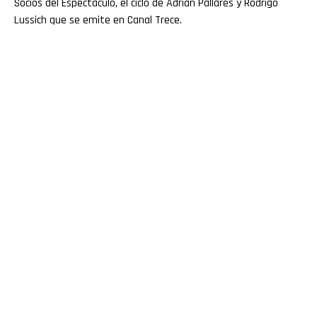
Socios del Espectáculo, el ciclo de Adrián Pallares y Rodrigo
Lussich que se emite en Canal Trece.