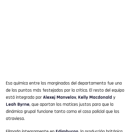
Esa química entre los marginados del departamento fue uno
de los puntos más festejados por la crítica. El resto del equipo
está integrado por
Alexej Manvelov
,
Kelly Macdonald
y
Leah Byrne
, que aportan los matices justos para que la
dinámica grupal funcione tanto como el caso policial que los
atraviesa.
Filmada íntegramente en
Edimburgo
, la producción británica