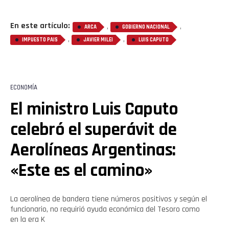
Flipboard
En este artículo:
,
,
Reddit
ARCA
GOBIERNO NACIONAL
,
,
IMPUESTO PAIS
JAVIER MILEI
LUIS CAPUTO
Pinterest
Whatsapp
ECONOMÍA
El ministro Luis Caputo
Email
celebró el superávit de
Aerolíneas Argentinas:
«Este es el camino»
La aerolínea de bandera tiene números positivos y según el
funcionario, no requirió ayuda económica del Tesoro como
en la era K