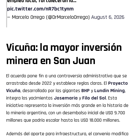
empleo local, fortalecerán la…
pic.twitter.com/nR7bc1tynm
— Marcelo Orrego (@DrMarceloOrrego)
August 6, 2026
Vicuña: la mayor inversión
minera en San Juan
El acuerdo pone fin a una controversia administrativa que se
arrastraba desde 2022 y establece reglas claras. El
Proyecto
Vicuña
, desarrollado por las gigantes
BHP
y
Lundin Mining
,
integra los yacimientos
Josemaría
y
Filo del Sol
. Esta
iniciativa representa la inversión más grande en la historia de
la minería argentina, con un desembolso inicial de USD 9.700
millones que podría escalar hasta los USD 18.000 millones.
Además del aporte para infraestructura, el convenio modifica