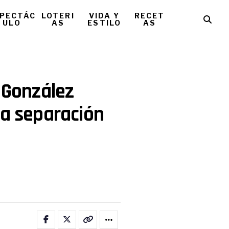
PECTÁC
LOTERI
VIDA Y
RECET
ULO
AS
ESTILO
AS
o González
la separación