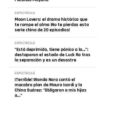
ESPECTÁCULO
Moon Lovers: el drama histórico que
te rompe el alma ¡No te pierdas esta
serie china de 20 episodios!
ESPECTÁCULO
"Está deprimido, tiene pánico a la...":
destaparon el estado de Luck Ra tras
la separación y es un desastre
ESPECTÁCULO
¡Terrible! Wanda Nara contó el
macabro plan de Mauro Icardi y la
China Suárez: "Obligaron a mis hijas
a..."