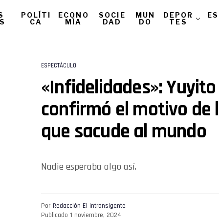
S
POLÍTI
ECONO
SOCIE
MUN
DEPOR
ES
AS
CA
MÍA
DAD
DO
TES
ESPECTÁCULO
«Infidelidades»: Yuyit
confirmó el motivo de 
que sacude al mundo
Nadie esperaba algo así.
Por
Redacción El intransigente
Publicado
1 noviembre, 2024