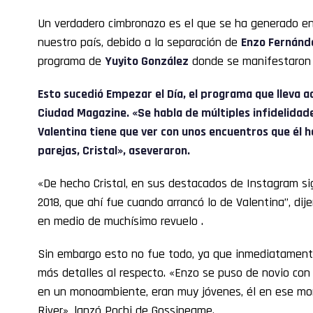
Un verdadero cimbronazo es el que se ha generado en
nuestro país, debido a la separación de
Enzo Fernánd
programa de
Yuyito González
donde se manifestaron 
Esto sucedió Empezar el Día, el programa que lleva a
Ciudad Magazine. «Se habla de múltiples infidelidad
Valentina tiene que ver con unos encuentros que él h
parejas, Cristal», aseveraron.
«De hecho Cristal, en sus destacados de Instagram s
2018, que ahí fue cuando arrancó lo de Valentina”, dije
en medio de muchísimo revuelo .
Sin embargo esto no fue todo, ya que inmediatamente
más detalles al respecto. «Enzo se puso de novio con V
en un monoambiente, eran muy jóvenes, él en ese mo
River», lanzó Pochi de Gossipeame.