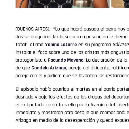
(BUENOS AIRES).- “Lo que habrá pasado el perro hoy p
dos se drogaban. No lo sacaron a pasear, no le dieron
total”, afirmó
Yanina Latorre
en su programa
Sálvese
instalar el foco sobre una de las aristas más angust
protagonista a
Facundo Moyano
. La declaración de l
de que
Candela Arizaga
, pareja del dirigente, ratific
pareja con él y pidiera que se levanten las restriccio
El episodio había ocurrido el martes en el barrio port
desnuda y bajo los efectos de las drogas del depar
el exdiputado corrió tras ella por la Avenida del Liber
inmediato y mostraron otro detalle que conmocionó: el
Arizaga en medio de la desesperación y quedó expuest