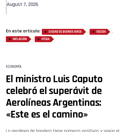
August 7, 2026
En este artículo:
,
,
CIUDAD DE BUENOS AIRES
IDECBA
,
INFLACIÓN
IPCBA
ECONOMÍA
El ministro Luis Caputo
celebró el superávit de
Aerolíneas Argentinas:
«Este es el camino»
La aerolínea de bandera tiene números positivos y según el