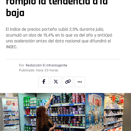
rompió la tendencia a la
Whatsapp
baja
Email
El índice de precios porteño subió 2,9% durante julio,
acumuló un alza de 19,4% en lo que va del año y anticipó
una aceleración antes del dato nacional que difundirá el
INDEC.
Por
Redacción El intransigente
Publicado
hace 23 horas