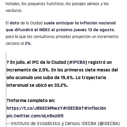
hoteles, los paquetes turísticos, los pasajes aéreos y las
verduras.
El
dato
de la Ciudad
suele anticipar la inflación nacional
que difundirá el INDEC el próximo jueves 13 de agosto
,
para la que las consultoras privadas proyectan un incremento
cercano al
2%
.
? En julio, el IPC de la Ciudad (
#IPCBA
) registró un
incremento de 2,9%. En los primeros siete meses del
año acumuló una suba de 19,4%. La trayectoria
interanual se ubicó en 33,2%.
?Informe completo en:
https://t.co/J8kSCkMwzY
#IDECBA
?
#Inflación
pic.twitter.com/aLn9oziiI5
— Instituto de Estadística y Censos IDECBA (@IDECBA)