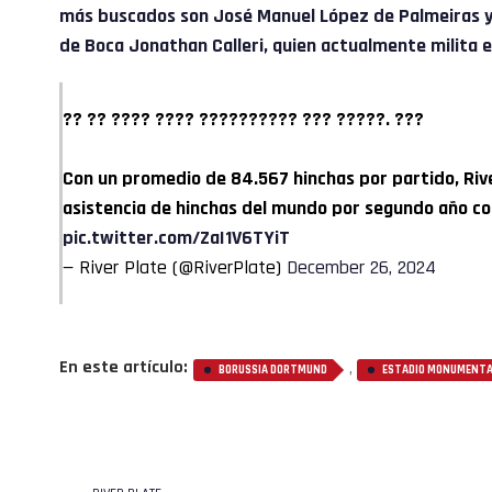
más buscados son José Manuel López de Palmeiras y 
de Boca Jonathan Calleri, quien actualmente milita 
?? ?? ???? ???? ?????????? ??? ?????. ???
Con un promedio de 84.567 hinchas por partido, Riv
asistencia de hinchas del mundo por segundo año co
pic.twitter.com/ZaI1V6TYiT
— River Plate (@RiverPlate)
December 26, 2024
En este artículo:
,
BORUSSIA DORTMUND
ESTADIO MONUMENT