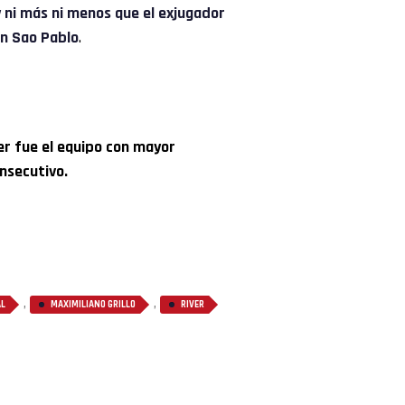
ni más ni menos que el exjugador
en Sao Pablo
.
er fue el equipo con mayor
nsecutivo.
,
,
AL
MAXIMILIANO GRILLO
RIVER