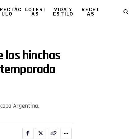
PECTÁC
LOTERI
VIDA Y
RECET
ULO
AS
ESTILO
AS
e los hinchas
a temporada
rcopa Argentina.