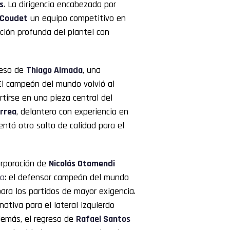
s
. La dirigencia encabezada por
 Coudet
un equipo competitivo en
ción profunda del plantel con
reso de
Thiago Almada
, una
l campeón del mundo volvió al
tirse en una pieza central del
rrea
, delantero con experiencia en
ntó otro salto de calidad para el
orporación de
Nicolás Otamendi
do
: el defensor campeón del mundo
ara los partidos de mayor exigencia.
rnativa para el lateral izquierdo
demás, el regreso de
Rafael Santos