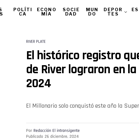
S
POLÍTI
ECONO
SOCIE
MUN
DEPOR
ES
AS
CA
MÍA
DAD
DO
TES
RIVER PLATE
El histórico registro qu
de River lograron en l
2024
El Millonario solo conquistó este año la Supe
Por
Redacción El intransigente
Publicado
26 diciembre, 2024