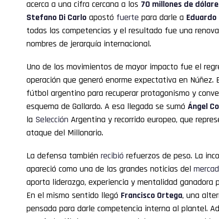
acerca a una cifra cercana a los
70 millones de dólare
Stefano Di Carlo
apostó
fuerte
para darle a
Eduardo
todas las competencias y el resultado fue una renova
nombres de jerarquía internacional.
Uno de los movimientos de mayor impacto fue el reg
operación que generó enorme expectativa en Núñez. E
fútbol argentino para recuperar protagonismo y conver
esquema de Gallardo. A esa llegada se sumó
Ángel Co
la
Selección
Argentina y recorrido europeo, que represe
ataque del Millonario.
La defensa también
recibió
refuerzos de peso. La inc
apareció como una de las grandes noticias del
merca
aporta liderazgo, experiencia y mentalidad ganadora p
En el mismo sentido llegó
Francisco Ortega
, una alte
pensada para darle competencia interna al plantel. A