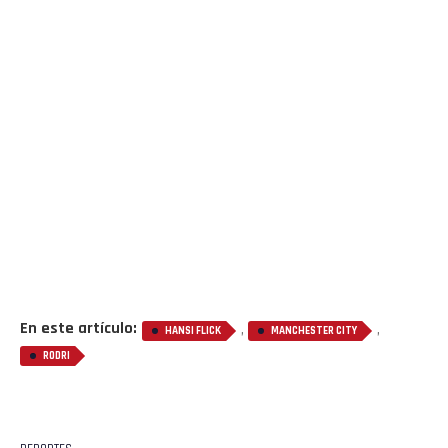
En este artículo:
,
,
HANSI FLICK
MANCHESTER CITY
RODRI