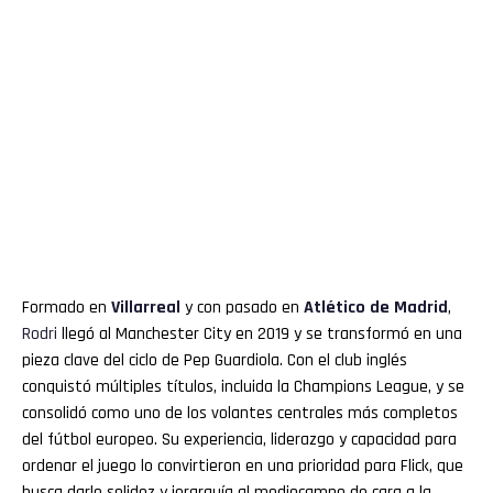
Formado en
Villarreal
y con pasado en
Atlético de Madrid
,
Rodri
llegó al Manchester City en 2019 y se transformó en una
pieza clave del ciclo de Pep Guardiola. Con el club inglés
conquistó múltiples títulos, incluida la Champions League, y se
consolidó como uno de los volantes centrales más completos
del fútbol europeo. Su experiencia, liderazgo y capacidad para
ordenar el juego lo convirtieron en una prioridad para Flick, que
busca darle solidez y jerarquía al mediocampo de cara a la