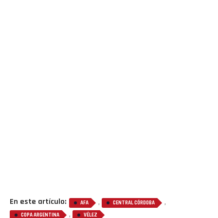
Flipboard
Reddit
En este artículo:
,
,
AFA
CENTRAL CÓRDOBA
,
COPA ARGENTINA
VÉLEZ