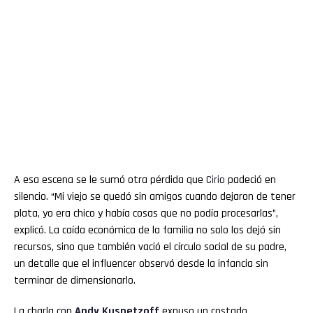
A esa escena se le sumó otra pérdida que
Cirio
padeció en
silencio. “Mi viejo se quedó sin amigos cuando dejaron de tener
plata, yo era chico y había cosas que no podía procesarlas”,
explicó. La caída económica de la familia no solo los dejó sin
recursos, sino que también vació el círculo social de su padre,
un detalle que el influencer observó desde la infancia sin
terminar de dimensionarlo.
La charla con
Andy Kusnetzoff
expuso un costado