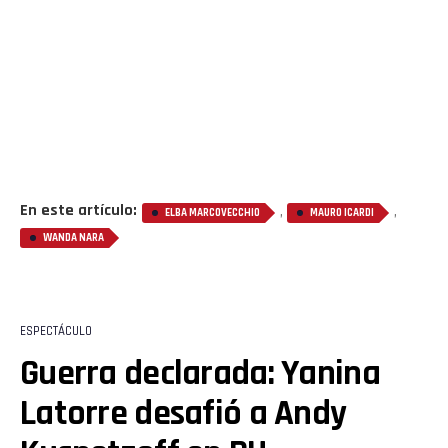
Reddit
Pinterest
Whatsapp
Email
En este artículo:
,
,
ELBA MARCOVECCHIO
MAURO ICARDI
WANDA NARA
ESPECTÁCULO
Guerra declarada: Yanina
Latorre desafió a Andy