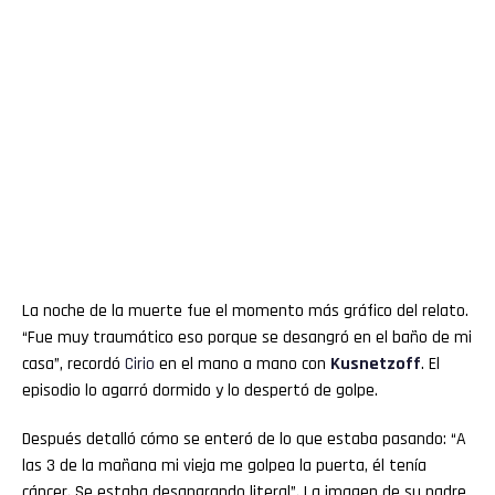
La noche de la muerte fue el momento más gráfico del relato.
“Fue muy traumático eso porque se desangró en el baño de mi
casa”, recordó
Cirio
en el mano a mano con
Kusnetzoff
. El
episodio lo agarró dormido y lo despertó de golpe.
Después detalló cómo se enteró de lo que estaba pasando: “A
las 3 de la mañana mi vieja me golpea la puerta, él tenía
cáncer. Se estaba desangrando literal”. La imagen de su padre