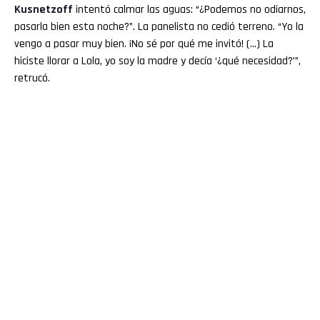
Kusnetzoff
intentó calmar las aguas: “¿Podemos no odiarnos,
pasarla bien esta noche?”. La panelista no cedió terreno. “Yo la
vengo a pasar muy bien. ¡No sé por qué me invitó! (…) La
hiciste llorar a Lola, yo soy la madre y decía ‘¿qué necesidad?’”,
retrucó.