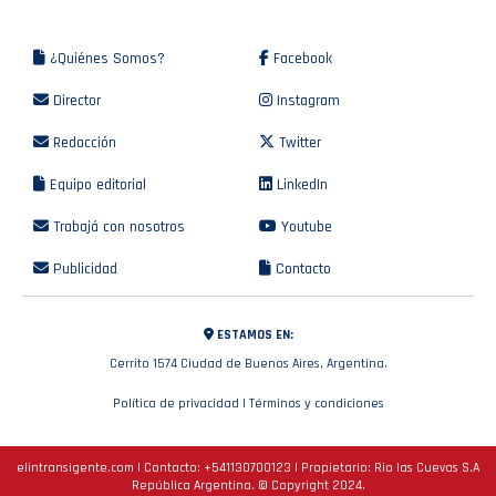
¿Quiénes Somos?
Facebook
Director
Instagram
Redacción
Twitter
Equipo editorial
LinkedIn
Trabajá con nosotros
Youtube
Publicidad
Contacto
ESTAMOS EN:
Cerrito 1574 Ciudad de Buenos Aires, Argentina.
Política de privacidad
|
Términos y condiciones
elintransigente.com | Contacto:
+541130700123
| Propietario: Rio las Cuevas S.A
República Argentina. © Copyright 2024.