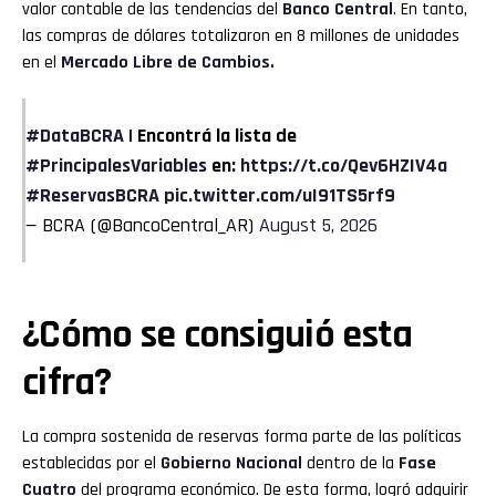
valor contable de las tendencias del
Banco Central
. En tanto,
las compras de dólares totalizaron en 8 millones de unidades
en el
Mercado Libre de Cambios.
#DataBCRA
| Encontrá la lista de
#PrincipalesVariables
en:
https://t.co/Qev6HZIV4a
#ReservasBCRA
pic.twitter.com/uI91TS5rf9
— BCRA (@BancoCentral_AR)
August 5, 2026
¿Cómo se consiguió esta
cifra?
La compra sostenida de reservas forma parte de las políticas
establecidas por el
Gobierno Nacional
dentro de la
Fase
Cuatro
del programa económico. De esta forma, logró adquirir