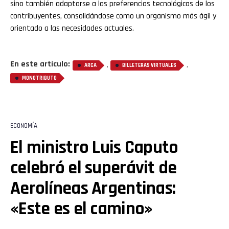
sino también adaptarse a las preferencias tecnológicas de los
contribuyentes, consolidándose como un organismo más ágil y
orientado a las necesidades actuales.
Flipboard
En este artículo:
,
,
Reddit
ARCA
BILLETERAS VIRTUALES
MONOTRIBUTO
Pinterest
Whatsapp
ECONOMÍA
El ministro Luis Caputo
Email
celebró el superávit de
Aerolíneas Argentinas:
«Este es el camino»