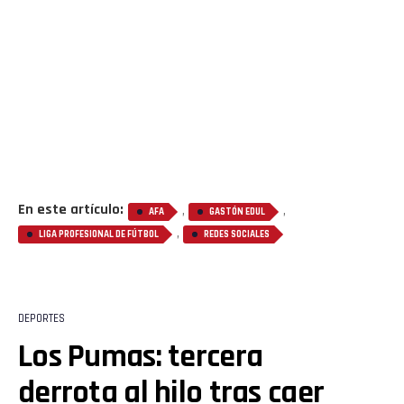
En este artículo:
,
,
AFA
GASTÓN EDUL
,
LIGA PROFESIONAL DE FÚTBOL
REDES SOCIALES
DEPORTES
Los Pumas: tercera
Flipboard
derrota al hilo tras caer
Reddit