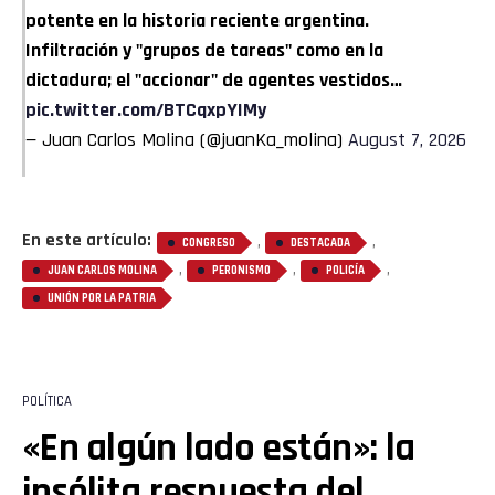
potente en la historia reciente argentina.
Infiltración y "grupos de tareas" como en la
dictadura; el "accionar" de agentes vestidos…
pic.twitter.com/BTCqxpYIMy
— Juan Carlos Molina (@juanKa_molina)
August 7, 2026
En este artículo:
,
,
CONGRESO
DESTACADA
,
,
,
JUAN CARLOS MOLINA
PERONISMO
POLICÍA
UNIÓN POR LA PATRIA
POLÍTICA
«En algún lado están»: la
insólita respuesta del