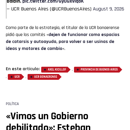
Balbín.
pic.twitter.com/GyOGxViqoK
— UCR Buenos Aires (@UCRBuenosAires)
August 9, 2026
Como parte de la estrategia, el titular de la UCR bonaerense
pidió que los comités «
dejen de funcionar como espacios
de catarsis y autoayuda, para volver a ser usinas de
ideas y motores de cambio
«.
En este artículo:
,
AXEL KICILLOF
PROVINCIA DE BUENOS AIRES
,
,
UCR
UCR BONAERENSE
POLÍTICA
«Vimos un Gobierno
debilitado»: Esteban