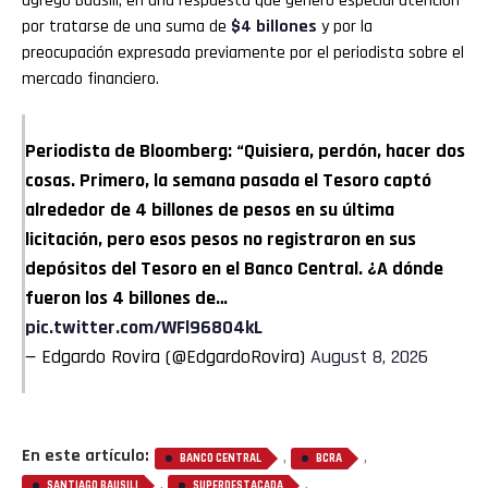
agregó Bausili, en una respuesta que generó especial atención
por tratarse de una suma de
$4 billones
y por la
preocupación expresada previamente por el periodista sobre el
mercado financiero.
Periodista de Bloomberg: “Quisiera, perdón, hacer dos
cosas. Primero, la semana pasada el Tesoro captó
alrededor de 4 billones de pesos en su última
licitación, pero esos pesos no registraron en sus
depósitos del Tesoro en el Banco Central. ¿A dónde
fueron los 4 billones de…
pic.twitter.com/WFl96804kL
— Edgardo Rovira (@EdgardoRovira)
August 8, 2026
En este artículo:
,
,
BANCO CENTRAL
BCRA
,
,
SANTIAGO BAUSILI
SUPERDESTACADA