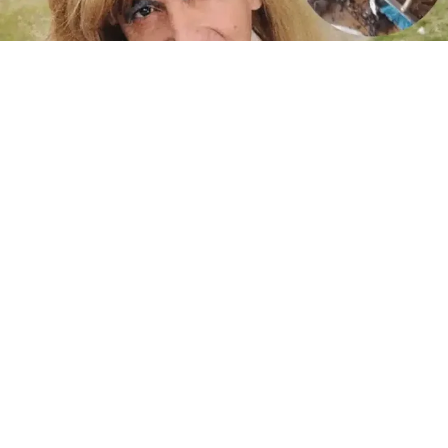
ARGENTINA.-
Zulma Lobato
tuvo un momento en donde fue
una de las personalidades más populares de Argentina. Ahora,
en una nueva publicación en su cuenta de Twitter, el periodista
Federico Flowers habló de la realidad de la famosa,
sorprendiendo a todos con sus frases y por las fotografías que
adjuntó como segunda parte de la secuencia.