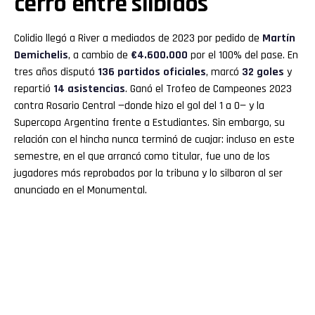
cerró entre silbidos
Colidio llegó a River a mediados de 2023 por pedido de
Martín
Demichelis
, a cambio de
€4.600.000
por el 100% del pase. En
tres años disputó
136 partidos oficiales
, marcó
32 goles
y
repartió
14 asistencias
. Ganó el Trofeo de Campeones 2023
contra Rosario Central —donde hizo el gol del 1 a 0— y la
Supercopa Argentina frente a Estudiantes. Sin embargo, su
relación con el hincha nunca terminó de cuajar: incluso en este
semestre, en el que arrancó como titular, fue uno de los
jugadores más reprobados por la tribuna y lo silbaron al ser
anunciado en el Monumental.