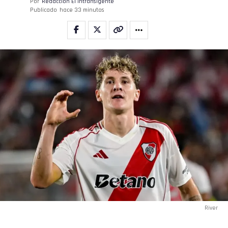
Por
Redacción El intransigente
Publicado
hace 33 minutos
Flipboard
Reddit
Pinterest
Whatsapp
Email
River