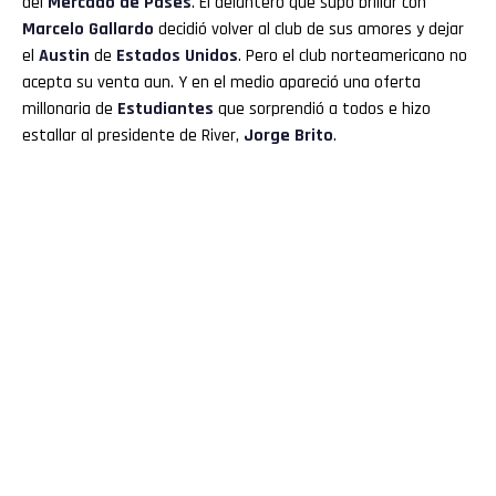
del
Mercado de Pases
. El delantero que supo brillar con
Marcelo Gallardo
decidió volver al club de sus amores y dejar
el
Austin
de
Estados Unidos
. Pero el club norteamericano no
acepta su venta aun. Y en el medio apareció una oferta
millonaria de
Estudiantes
que sorprendió a todos e hizo
estallar al presidente de River,
Jorge Brito
.