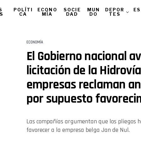
S
POLÍTI
ECONO
SOCIE
MUN
DEPOR
ES
AS
CA
MÍA
DAD
DO
TES
ECONOMÍA
El Gobierno nacional a
licitación de la Hidroví
empresas reclaman ant
por supuesto favoreci
Las compañías argumentan que los pliegos h
favorecer a la empresa belga Jan de Nul.