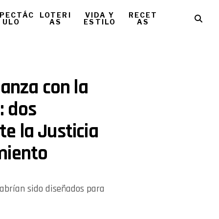
PECTÁC
LOTERI
VIDA Y
RECET
ULO
AS
ESTILO
AS
vanza con la
a: dos
e la Justicia
miento
abrían sido diseñados para