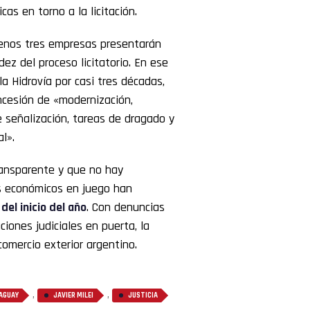
cas en torno a la licitación.
 menos tres empresas presentarán
dez del proceso licitatorio. En ese
a Hidrovía por casi tres décadas,
ncesión de «modernización,
 señalización, tareas de dragado y
l».
transparente y que no hay
ses económicos en juego han
del inicio del año
. Con denuncias
iones judiciales en puerta, la
comercio exterior argentino.
,
,
AGUAY
JAVIER MILEI
JUSTICIA