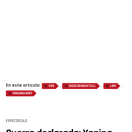
Flipboard
Reddit
Pinterest
Whatsapp
Email
En este artículo:
,
,
,
C5N
DIEGO BRANCATELLI
LAM
MARIANA BREY
ESPECTÁCULO