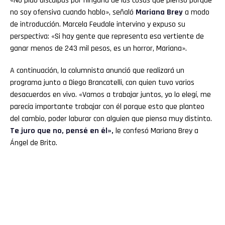
«No pido disculpas por ninguna de las cosas que pienso porque
no soy ofensiva cuando hablo», señaló
Mariana Brey
a modo
de introducción. Marcela Feudale intervino y expuso su
perspectiva: «Si hay gente que representa esa vertiente de
ganar menos de 243 mil pesos, es un horror, Mariana».
A continuación, la columnista anunció que realizará un
programa junto a Diego Brancatelli, con quien tuvo varios
desacuerdos en vivo. «Vamos a trabajar juntos, yo lo elegí, me
parecía importante trabajar con él porque esto que planteo
del cambio, poder laburar con alguien que piensa muy distinto.
Te juro que no, pensé en él»,
le confesó Mariana Brey a
Ángel de Brito.