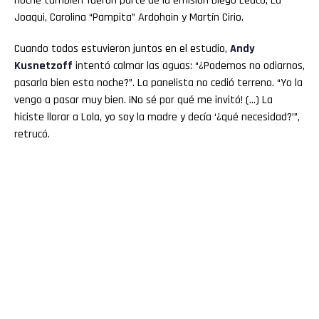
noche también fueron parte de la emisión Diego Leuco, La
Joaqui, Carolina “Pampita” Ardohain y Martín Cirio.
Cuando todos estuvieron juntos en el estudio,
Andy
Kusnetzoff
intentó calmar las aguas: “¿Podemos no odiarnos,
pasarla bien esta noche?”. La panelista no cedió terreno. “Yo la
vengo a pasar muy bien. ¡No sé por qué me invitó! (…) La
hiciste llorar a Lola, yo soy la madre y decía ‘¿qué necesidad?’”,
retrucó.