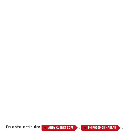
En este artículo:
,
,
ANDY KUSNETZOFF
PH PODEMOS HABLAR