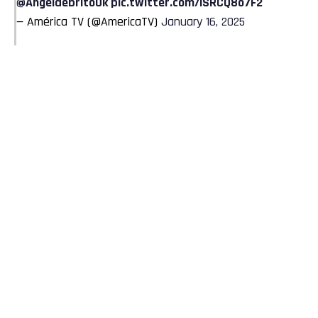
@AngeldebritoOk
pic.twitter.com/lSRCQ8o7F2
— América TV (@AmericaTV)
January 16, 2025