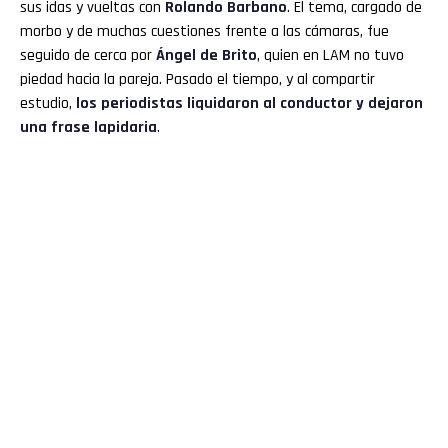
sus idas y vueltas con
Rolando Barbano
. El tema, cargado de
morbo y de muchas cuestiones frente a las cámaras, fue
Reddit
seguido de cerca por
Ángel de Brito
, quien en LAM no tuvo
piedad hacia la pareja. Pasado el tiempo, y al compartir
Pinterest
estudio,
los periodistas liquidaron al conductor y dejaron
una frase lapidaria
.
Whatsapp
Email