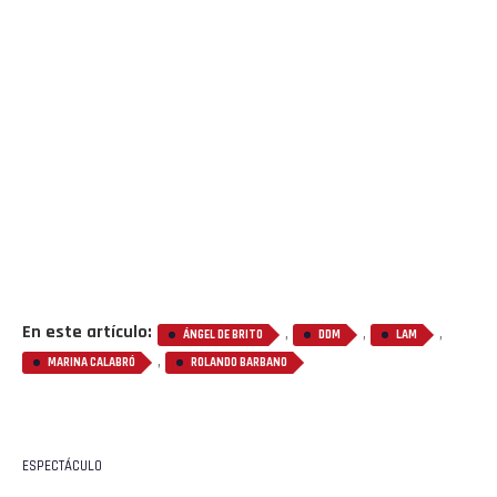
En este artículo:
,
,
,
ÁNGEL DE BRITO
DDM
LAM
,
MARINA CALABRÓ
ROLANDO BARBANO
ESPECTÁCULO