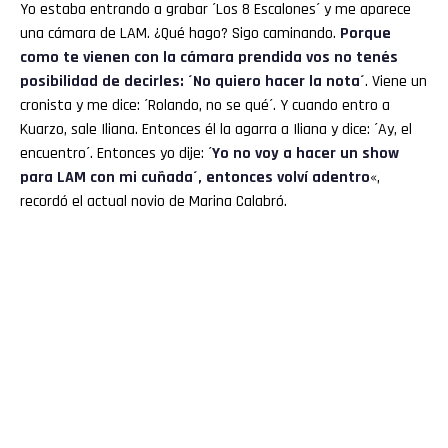
Yo estaba entrando a grabar ´Los 8 Escalones´ y me aparece
una cámara de LAM. ¿Qué hago? Sigo caminando.
Porque
como te vienen con la cámara prendida vos no tenés
posibilidad de decirles: ´No quiero hacer la nota´
. Viene un
cronista y me dice: ´Rolando, no se qué´. Y cuando entro a
Kuarzo, sale Iliana. Entonces él la agarra a Iliana y dice: ´Ay, el
encuentro´. Entonces yo dije: ´
Yo no voy a hacer un show
para LAM con mi cuñada´, entonces volví adentro
«,
recordó el actual novio de Marina Calabró.