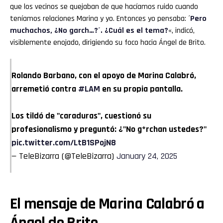
que los vecinos se quejaban de que hacíamos ruido cuando
teníamos relaciones Marina y yo. Entonces yo pensaba: ´
Pero
muchachos, ¿No garch…?´. ¿Cuál es el tema?
«, indicó,
visiblemente enojado, dirigiendo su foco hacia Ángel de Brito.
Rolando Barbano, con el apoyo de Marina Calabró,
arremetió contra
#LAM
en su propia pantalla.
Los tildó de "caraduras", cuestionó su
profesionalismo y preguntó: ¿"No g*rchan ustedes?"
pic.twitter.com/LtB1SPojN8
— TeleBizarra (@TeleBizarra)
January 24, 2025
El mensaje de Marina Calabró a
Ángel de Brito