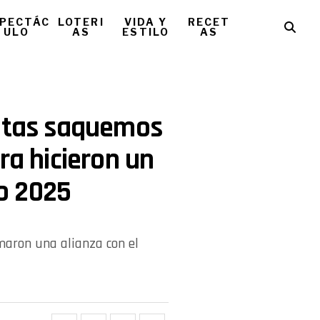
PECTÁC
LOTERI
VIDA Y
RECET
ULO
AS
ESTILO
AS
untas saquemos
ra hicieron un
o 2025
aron una alianza con el