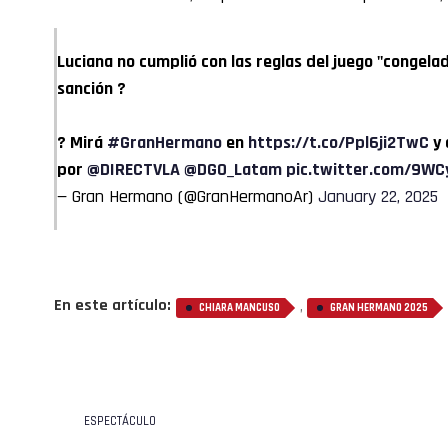
Luciana no cumplió con las reglas del juego "congelad
sanción ?
? Mirá
#GranHermano
en
https://t.co/Ppl6ji2TwC
y 
por
@DIRECTVLA
@DGO_Latam
pic.twitter.com/9W
— Gran Hermano (@GranHermanoAr)
January 22, 2025
En este artículo:
,
CHIARA MANCUSO
GRAN HERMANO 2025
ESPECTÁCULO