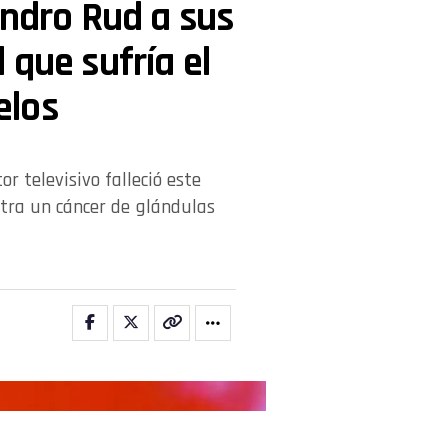
andro Rud a sus
 que sufría el
elos
r televisivo falleció este
ntra un cáncer de glándulas