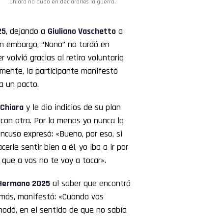
Chiara no dudó en declararles la guerra.
25
, dejando a
Giuliano Vaschetto
a
Sin embargo, “Nano” no tardó en
r volvió gracias al retiro voluntario
rmente, la participante manifestó
a un pacto.
Chiara
y le dio indicios de su plan
con otra. Por lo menos yo nunca lo
ncuso expresó: «Bueno, por eso, si
erle sentir bien a él, yo iba a ir por
, que a vos no te voy a tocar».
Hermano 2025
al saber que encontró
emás, manifestó: «Cuando vos
modó, en el sentido de que no sabía