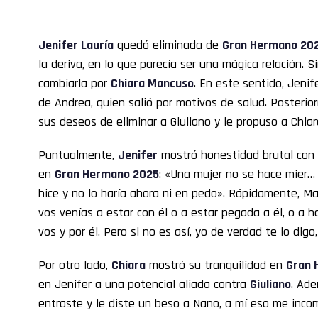
Jenifer Lauría
quedó eliminada de
Gran Hermano 20
la deriva, en lo que parecía ser una mágica relación. 
cambiarla por
Chiara Mancuso
. En este sentido, Jenife
de Andrea, quien salió por motivos de salud. Posterio
sus deseos de eliminar a Giuliano y le propuso a Chiar
Puntualmente,
Jenifer
mostró honestidad brutal con
en
Gran Hermano 2025
: «Una mujer no se hace mier… 
hice y no lo haría ahora ni en pedo». Rápidamente, Ma
vos venías a estar con él o a estar pegada a él, o a hac
vos y por él. Pero si no es así, yo de verdad te lo digo
Por otro lado,
Chiara
mostró su tranquilidad en
Gran 
en Jenifer a una potencial aliada contra
Giuliano
. Ad
entraste y le diste un beso a Nano, a mí eso me inco