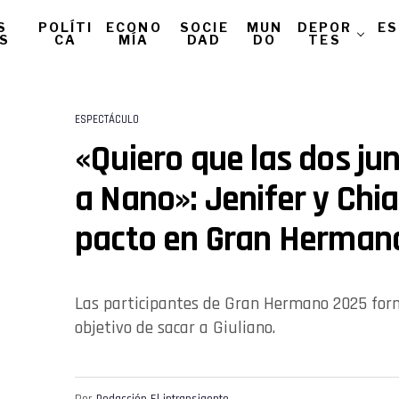
S
POLÍTI
ECONO
SOCIE
MUN
DEPOR
ES
AS
CA
MÍA
DAD
DO
TES
ESPECTÁCULO
«Quiero que las dos j
a Nano»: Jenifer y Chia
pacto en Gran Herman
Las participantes de Gran Hermano 2025 form
objetivo de sacar a Giuliano.
Por
Redacción El intransigente