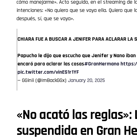
cómo manejarme». Acto seguido, en el streaming de la
intenciones: «No quiero que se vaya ella. Quiero que
después, sí, que se vaya».
CHIARA FUE A BUSCAR A JENIFER PARA ACLARAR LA 
Papucho le dijo que escucho que Jenifer y Nano iban 
encaró para aclarar las cosas
#GranHermano
https:
pic.twitter.com/vinES1r1YF
— GGinii (@ImBackGGx)
January 20, 2025
«No acató las reglas»:
suspendida en Gran H