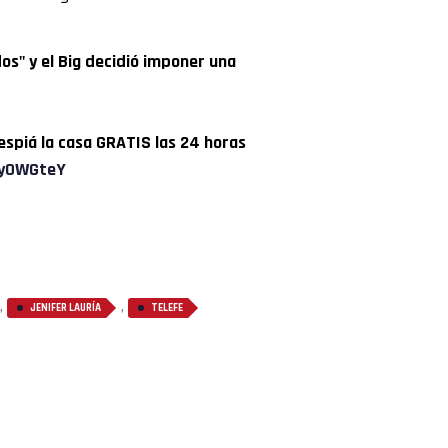
os" y el Big decidió imponer una
espiá la casa GRATIS las 24 horas
CyOWGteY
,
,
JENIFER LAURÍA
TELEFE