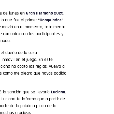
e de lunes en
Gran Hermano 2025
.
lo que fue el primer “
Congelados
”
 se movió en el momento, totalmente
e comunicó con los participantes y
inada.
, el dueño de la casa
 inmóvil en el juego. En este
iana no acató las reglas. Vuelvo a
bes como me alegra que hayas podido
 la sanción que se llevaría
Luciana
.
 Luciana te informo que a partir de
arte de la próxima placa de la
 muchas gracias».