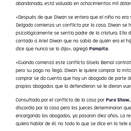
abandonada, está valuada en ochocimientos mil dóla
«Después de que Diwan se entera que el niño no era s
Delgado comienza un conflicto por la casa. Diwan se h
psicológicamente se sentía padre de la criatura. Ella 
contado a Ariel Diwan que no sabía de quién era el hij
dice que nunca se lo dijo», agregó
Pampito
.
«Cuando comenzó este conflicto Gisela Bernal contra
pero su pago no llegó. Diwan le quiere comprar la mita
comprar se da cuenta que hay un abogado de parte de
propios abogados que la defendieron se le dieron vu
Consultada por el conflicto de la casa por
Puro Show,
discordia por la casa pero los jueces determinaron qu
encargando los abogados, ya pasaron diez años. La rel
quiero hablar de él, no todo lo que se dice en la tele e