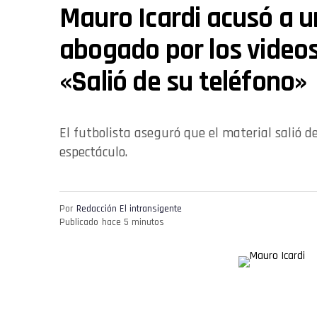
Mauro Icardi acusó a 
abogado por los videos 
«Salió de su teléfono»
El futbolista aseguró que el material salió 
espectáculo.
Por
Redacción El intransigente
Publicado
hace 5 minutos
La guerra entre
Mauro Icardi
y
Wanda Nara
sumó un n