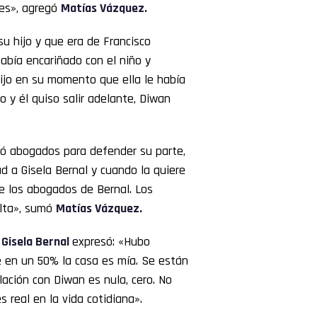
res», agregó
Matías Vázquez.
u hijo y que era de Francisco
abía encariñado con el niño y
dijo en su momento que ella le había
o y él quiso salir adelante, Diwan
tó abogados para defender su parte,
d a Gisela Bernal y cuando la quiere
 los abogados de Bernal. Los
elta», sumó
Matías Vázquez.
 Gisela Bernal
expresó: «Hubo
e en un 50% la casa es mía. Se están
ación con Diwan es nula, cero. No
s real en la vida cotidiana».