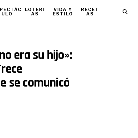
PECTÁC
LOTERI
VIDA Y
RECET
ULO
AS
ESTILO
AS
no era su hijo»:
Trece
ue se comunicó