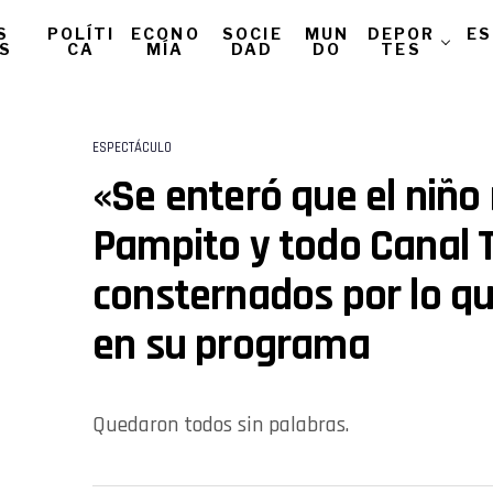
S
POLÍTI
ECONO
SOCIE
MUN
DEPOR
ES
AS
CA
MÍA
DAD
DO
TES
ESPECTÁCULO
«Se enteró que el niño 
Pampito y todo Canal 
consternados por lo q
en su programa
Quedaron todos sin palabras.